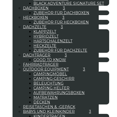
BLACK ADVENTURE SIGNATURE SET
DACHBOXEN
ZUBEHÖR FÜR DACHBOXEN
HECKBOXEN
ZUBEHÖR FÜR HECKBOXEN
DACHZELTE
KLAPPZELT
HYBRIDZELT
HARTSCHALENZELT
HECKZELTE
ZUBEHÖR FÜR DACHZELTE
DACHTRÄGER
GOOD TO KNOW
FAHRRADTRÄGER
OUTDOOR EQUIPMENT
CAMPINGMÖBEL
CAMPING-GESCHIRR
BELEUCHTUNG
CAMPING HELFER
AUFBEWAHRUNGSBOXEN
MATRATZEN
DECKEN
REISETASCHEN & -GEPÄCK
BABYS UND KLEINKINDER
KINDERTRAGEN