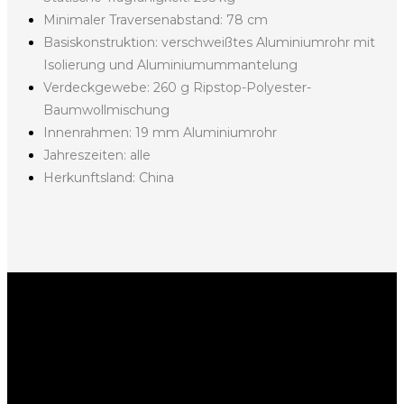
Minimaler Traversenabstand: 78 cm
Basiskonstruktion: verschweißtes Aluminiumrohr mit
Isolierung und Aluminiumummantelung
Verdeckgewebe: 260 g Ripstop-Polyester-
Baumwollmischung
Innenrahmen: 19 mm Aluminiumrohr
Jahreszeiten: alle
Herkunftsland: China