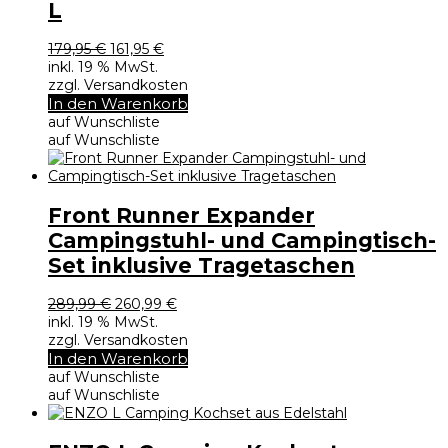
L
Ursprünglicher
Aktueller
179,95
€
161,95
€
Preis
Preis
inkl. 19 % MwSt.
war:
ist:
zzgl. Versandkosten
179,95 €
161,95 €.
In den Warenkorb
auf Wunschliste
auf Wunschliste
Front Runner Expander
Campingstuhl- und Campingtisch-
Set inklusive Tragetaschen
Ursprünglicher
Aktueller
289,99
€
260,99
€
Preis
Preis
inkl. 19 % MwSt.
war:
ist:
zzgl. Versandkosten
289,99 €
260,99 €.
In den Warenkorb
auf Wunschliste
auf Wunschliste