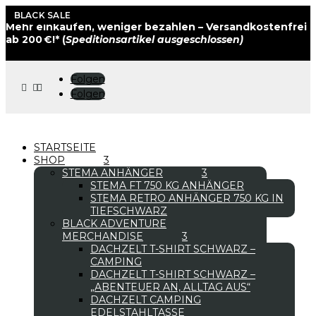
BLACK SALE
Mehr einkaufen, weniger bezahlen – Versandkostenfrei
ab 200 €!* (
Speditionsartikel ausgeschlossen)
Folgen



Folgen
STARTSEITE
SHOP
STEMA ANHÄNGER
STEMA FT 750 KG ANHÄNGER
STEMA RETRO ANHÄNGER 750 KG IN
TIEFSCHWARZ
BLACK ADVENTURE
MERCHANDISE
DACHZELT T-SHIRT SCHWARZ –
CAMPING
DACHZELT T-SHIRT SCHWARZ –
„ABENTEUER AN, ALLTAG AUS“
DACHZELT CAMPING
EDELSTAHLTASSE