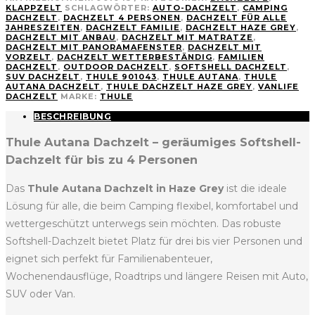
KLAPPZELT
SCHLAGWÖRTER:
AUTO-DACHZELT
,
CAMPING
DACHZELT
,
DACHZELT 4 PERSONEN
,
DACHZELT FÜR ALLE
JAHRESZEITEN
,
DACHZELT FAMILIE
,
DACHZELT HAZE GREY
,
DACHZELT MIT ANBAU
,
DACHZELT MIT MATRATZE
,
DACHZELT MIT PANORAMAFENSTER
,
DACHZELT MIT
VORZELT
,
DACHZELT WETTERBESTÄNDIG
,
FAMILIEN
DACHZELT
,
OUTDOOR DACHZELT
,
SOFTSHELL DACHZELT
,
SUV DACHZELT
,
THULE 901043
,
THULE AUTANA
,
THULE
AUTANA DACHZELT
,
THULE DACHZELT HAZE GREY
,
VANLIFE
DACHZELT
MARKE:
THULE
BESCHREIBUNG
Thule Autana Dachzelt – geräumiges Softshell-
Dachzelt für bis zu 4 Personen
Das
Thule Autana Dachzelt in Haze Grey
ist die ideale
Lösung für alle, die beim Camping flexibel, komfortabel und
wettergeschützt unterwegs sein möchten. Das robuste
Softshell-Dachzelt bietet Platz für drei bis vier Personen und
eignet sich perfekt für Familienabenteuer,
Wochenendausflüge, Roadtrips und längere Reisen mit Auto,
SUV oder Van.