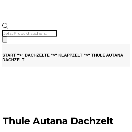
Products
search
START
“>“
DACHZELTE
“>“
KLAPPZELT
“>“ THULE AUTANA
DACHZELT
Thule Autana Dachzelt