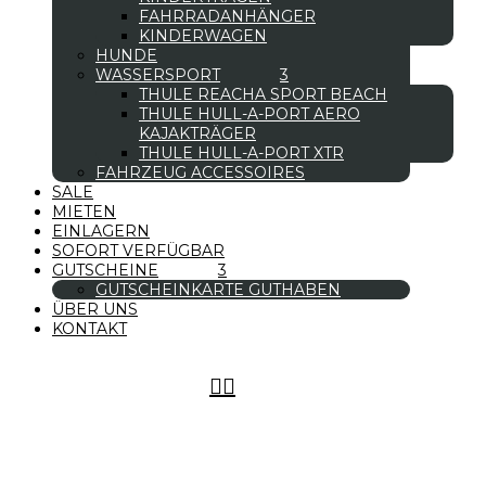
FAHRRADANHÄNGER
KINDERWAGEN
HUNDE
WASSERSPORT
THULE REACHA SPORT BEACH
THULE HULL-A-PORT AERO
KAJAKTRÄGER
THULE HULL-A-PORT XTR
FAHRZEUG ACCESSOIRES
SALE
MIETEN
EINLAGERN
SOFORT VERFÜGBAR
GUTSCHEINE
GUTSCHEINKARTE GUTHABEN
ÜBER UNS
KONTAKT

