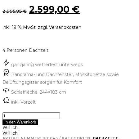
Ursprünglicher
Aktueller
2.599,00
€
2.995,95
€
Preis
Preis
inkl. 19 % MwSt.
zzgl. Versandkosten
war:
ist:
2.995,95 €
2.599,00 €.
4 Personen Dachzelt
ganzjährig wetterfest unterwegs
Panorama- und Dachfenster, Moskitonetze sowie
Belüftungsgitter sorgen für Komfort
Schlaffläche: 244×183 cm
inkl. Vorzelt
Thule
Autana
In den Warenkorb
Dachzelt
Will ich!
Menge
Will ich!
ARTIKELNUMMER:
901043
KATEGORIEN:
DACHZELTE
,