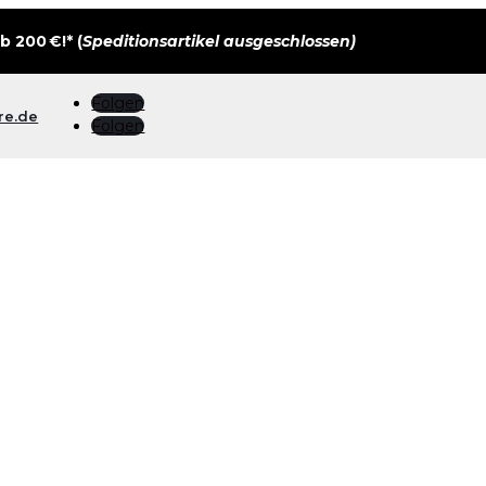
 200 €!* (
Speditionsartikel ausgeschlossen)
Folgen
re.de
Folgen