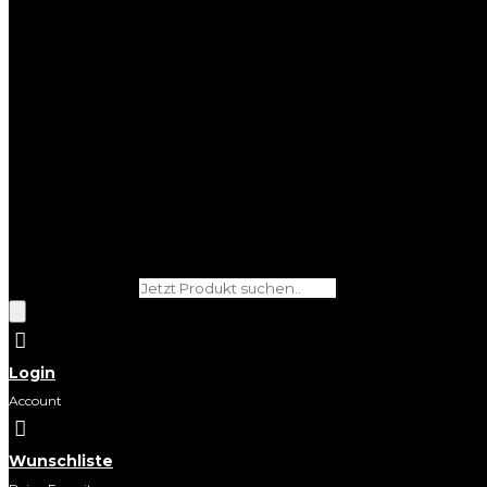
Products search

Login
Account

Wunschliste