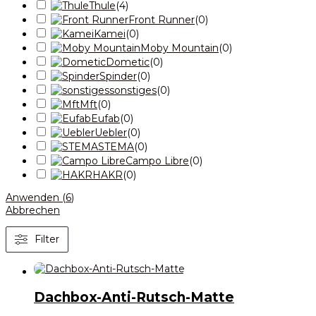
Thule
(
4
)
Front Runner
(
0
)
Kamei
(
0
)
Moby Mountain
(
0
)
Dometic
(
0
)
Spinder
(
0
)
sonstiges
(
0
)
Mft
(
0
)
Eufab
(
0
)
Uebler
(
0
)
STEMA
(
0
)
Campo Libre
(
0
)
HAKR
(
0
)
Anwenden
(
6
)
Abbrechen
Filter
Dachbox-Anti-Rutsch-Matte