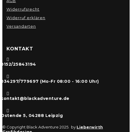
AGB
Widerrufsrecht
Widerruf erklären
Versandarten
KONTAKT

0152/25843194

034297/779697 (Mo-Fr 08:00 - 16:00 Uhr)

kontakt@blackadventure.de

Ostende 5, 04288 Leipzig
© Copyright Black Adventure 2025. by
Lieberwirth
Grafikdesign