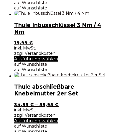
Produktseite
auf Wunschliste
gewählt
auf Wunschliste
werden
Thule Inbusschlüssel 3 Nm / 4
Nm
19,99
€
inkl. MwSt.
zzgl. Versandkosten
Dieses
Ausführung wählen
Produkt
auf Wunschliste
weist
auf Wunschliste
mehrere
Varianten
auf.
Thule abschließbare
Die
Knebelmutter 2er Set
Optionen
können
34,95
€
–
59,95
€
auf
inkl. MwSt.
der
zzgl. Versandkosten
Produktseite
Dieses
Ausführung wählen
gewählt
Produkt
auf Wunschliste
werden
weist
auf Wunschliste