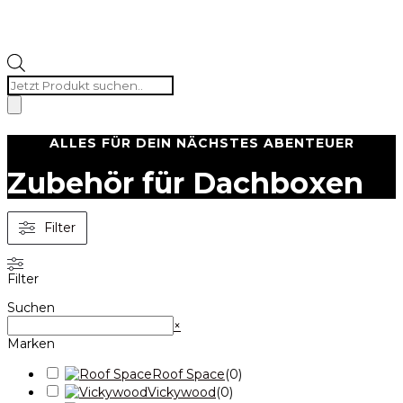
Products
search
ALLES FÜR DEIN NÄCHSTES ABENTEUER
Zubehör für Dachboxen
Filter
Filter
Suchen
Suchen
×
Marken
Roof Space
(
0
)
Vickywood
(
0
)