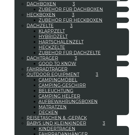
DACHBOXEN
ZUBEHÖR FÜR DACHBOXEN
HECKBOXEN
ZUBEHÖR FÜR HECKBOXEN
DACHZELTE
KLAPPZELT
HYBRIDZELT
HARTSCHALENZELT
HECKZELTE
ZUBEHÖR FÜR DACHZELTE
DACHTRÄGER
GOOD TO KNOW
FAHRRADTRÄGER
OUTDOOR EQUIPMENT
CAMPINGMÖBEL
CAMPING-GESCHIRR
BELEUCHTUNG
CAMPING HELFER
AUFBEWAHRUNGSBOXEN
MATRATZEN
DECKEN
REISETASCHEN & -GEPÄCK
BABYS UND KLEINKINDER
KINDERTRAGEN
FAHRRADANHÄNGER