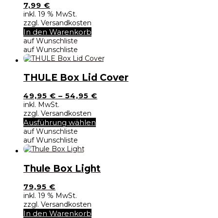
7,99
€
inkl. 19 % MwSt.
zzgl. Versandkosten
In den Warenkorb
auf Wunschliste
auf Wunschliste
THULE Box Lid Cover
49,95
€
–
54,95
€
inkl. MwSt.
zzgl. Versandkosten
Dieses
Ausführung wählen
Produkt
auf Wunschliste
weist
auf Wunschliste
mehrere
Varianten
auf.
Thule Box Light
Die
Optionen
79,95
€
können
inkl. 19 % MwSt.
auf
zzgl. Versandkosten
der
In den Warenkorb