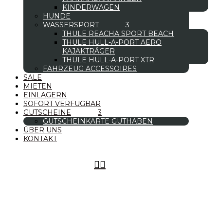
KINDERWAGEN
HUNDE
WASSERSPORT
THULE REACHA SPORT BEACH
THULE HULL-A-PORT AERO
KAJAKTRÄGER
THULE HULL-A-PORT XTR
FAHRZEUG ACCESSOIRES
SALE
MIETEN
EINLAGERN
SOFORT VERFÜGBAR
GUTSCHEINE
GUTSCHEINKARTE GUTHABEN
ÜBER UNS
KONTAKT

