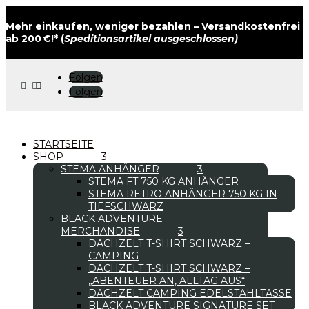
Mehr einkaufen, weniger bezahlen – Versandkostenfrei
ab 200 €!* (
Speditionsartikel ausgeschlossen)
Folgen



Folgen
STARTSEITE
SHOP
STEMA ANHÄNGER
STEMA FT 750 KG ANHÄNGER
STEMA RETRO ANHÄNGER 750 KG IN
TIEFSCHWARZ
BLACK ADVENTURE
MERCHANDISE
DACHZELT T-SHIRT SCHWARZ –
CAMPING
DACHZELT T-SHIRT SCHWARZ –
„ABENTEUER AN, ALLTAG AUS“
DACHZELT CAMPING EDELSTAHLTASSE
BLACK ADVENTURE SIGNATURE SET