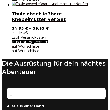
mehrere
Varianten
auf.
Thule abschließbare
Die
Knebelmutter 4er Set
Optionen
können
34,95
€
–
59,95
€
auf
inkl. MwSt.
der
zzgl. Versandkosten
Produktseite
Dieses
Ausführung wählen
gewählt
Produkt
auf Wunschliste
werden
weist
auf Wunschliste
mehrere
Varianten
Die Ausrüstung für dein nächtes
auf.
Die
Abenteuer
Optionen
können
auf
der
Produktseite

gewählt
werden
Alles aus einer Hand