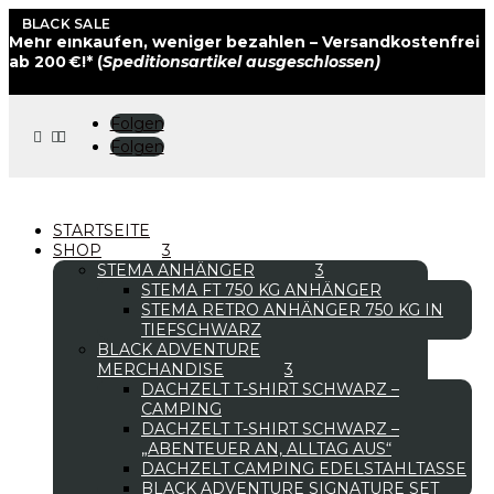
BLACK SALE
Mehr einkaufen, weniger bezahlen – Versandkostenfrei
ab 200 €!* (
Speditionsartikel ausgeschlossen)
Folgen



Folgen
STARTSEITE
SHOP
STEMA ANHÄNGER
STEMA FT 750 KG ANHÄNGER
STEMA RETRO ANHÄNGER 750 KG IN
TIEFSCHWARZ
BLACK ADVENTURE
MERCHANDISE
DACHZELT T-SHIRT SCHWARZ –
CAMPING
DACHZELT T-SHIRT SCHWARZ –
„ABENTEUER AN, ALLTAG AUS“
DACHZELT CAMPING EDELSTAHLTASSE
BLACK ADVENTURE SIGNATURE SET