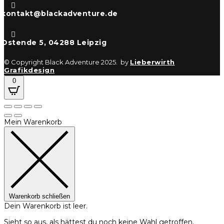

kontakt@blackadventure.de

Ostende 5, 04288 Leipzig
© Copyright Black Adventure 2025. by
Lieberwirth
Grafikdesign
0
Mein Warenkorb
Warenkorb schließen
Dein Warenkorb ist leer.
Sieht so aus, als hättest du noch keine Wahl getroffen.