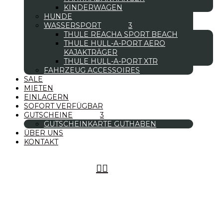
KINDERWAGEN
HUNDE
WASSERSPORT
THULE REACHA SPORT BEACH
THULE HULL-A-PORT AERO
KAJAKTRÄGER
THULE HULL-A-PORT XTR
FAHRZEUG ACCESSOIRES
SALE
MIETEN
EINLAGERN
SOFORT VERFÜGBAR
GUTSCHEINE
GUTSCHEINKARTE GUTHABEN
ÜBER UNS
KONTAKT

