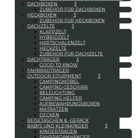
DACHBOXEN
ZUBEHÖR FÜR DACHBOXEN
HECKBOXEN
ZUBEHÖR FÜR HECKBOXEN
DACHZELTE
KLAPPZELT
HYBRIDZELT
HARTSCHALENZELT
HECKZELTE
ZUBEHÖR FÜR DACHZELTE
DACHTRÄGER
GOOD TO KNOW
FAHRRADTRÄGER
OUTDOOR EQUIPMENT
CAMPINGMÖBEL
CAMPING-GESCHIRR
BELEUCHTUNG
CAMPING HELFER
AUFBEWAHRUNGSBOXEN
MATRATZEN
DECKEN
REISETASCHEN & -GEPÄCK
BABYS UND KLEINKINDER
KINDERTRAGEN
FAHRRADANHÄNGER