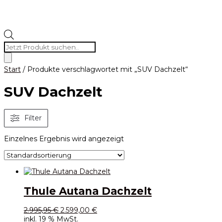
Products
search
Start
/ Produkte verschlagwortet mit „SUV Dachzelt“
SUV Dachzelt
Filter
Einzelnes Ergebnis wird angezeigt
Thule Autana Dachzelt
Ursprünglicher
Aktueller
2.995,95
€
2.599,00
€
Preis
Preis
inkl. 19 % MwSt.