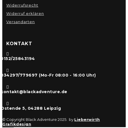
Widerrufsrecht
Widerruf erklären
Versandarten
KONTAKT

0152/25843194

034297/779697 (Mo-Fr 08:00 - 16:00 Uhr)

kontakt@blackadventure.de

Ostende 5, 04288 Leipzig
© Copyright Black Adventure 2025. by
Lieberwirth
Grafikdesign