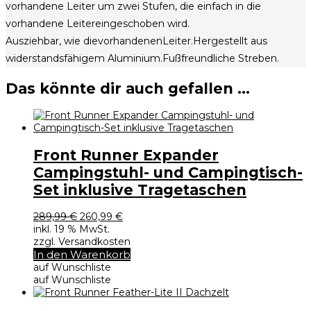
vorhandene Leiter um zwei Stufen, die einfach in die
vorhandene Leitereingeschoben wird.
Ausziehbar, wie dievorhandenenLeiter.Hergestellt aus
widerstandsfähigem Aluminium.Fußfreundliche Streben.
Das könnte dir auch gefallen …
Front Runner Expander
Campingstuhl- und Campingtisch-
Set inklusive Tragetaschen
Ursprünglicher
Aktueller
289,99
€
260,99
€
Preis
Preis
inkl. 19 % MwSt.
war:
ist:
zzgl. Versandkosten
289,99 €
260,99 €.
In den Warenkorb
auf Wunschliste
auf Wunschliste