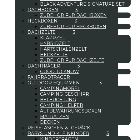
BLACK ADVENTURE SIGNATURE SET
DACHBOXEN
ZUBEHÖR FÜR DACHBOXEN
HECKBOXEN
ZUBEHÖR FÜR HECKBOXEN
DACHZELTE
KLAPPZELT
HYBRIDZELT
HARTSCHALENZELT
HECKZELTE
ZUBEHÖR FÜR DACHZELTE
DACHTRÄGER
GOOD TO KNOW
FAHRRADTRÄGER
OUTDOOR EQUIPMENT
CAMPINGMÖBEL
CAMPING-GESCHIRR
BELEUCHTUNG
CAMPING HELFER
AUFBEWAHRUNGSBOXEN
MATRATZEN
DECKEN
REISETASCHEN & -GEPÄCK
BABYS UND KLEINKINDER
KINDERTRAGEN