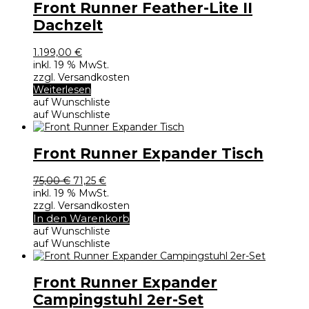
Front Runner Feather-Lite II
Dachzelt
1.199,00
€
inkl. 19 % MwSt.
zzgl. Versandkosten
Weiterlesen
auf Wunschliste
auf Wunschliste
Front Runner Expander Tisch
Ursprünglicher
Aktueller
75,00
€
71,25
€
Preis
Preis
inkl. 19 % MwSt.
war:
ist:
zzgl. Versandkosten
75,00 €
71,25 €.
In den Warenkorb
auf Wunschliste
auf Wunschliste
Front Runner Expander
Campingstuhl 2er-Set