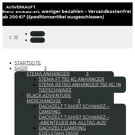
BLACK SALE
BLACK SALE
BLACK SALE
AUSVERKAUFT
Mehr einkaufen, weniger bezahlen – Versandkostenfrei
ab 200 €!* (
Speditionsartikel ausgeschlossen)
Folgen



Folgen
STARTSEITE
SHOP
STEMA ANHÄNGER
STEMA FT 750 KG ANHÄNGER
STEMA RETRO ANHÄNGER 750 KG IN
TIEFSCHWARZ
BLACK ADVENTURE
MERCHANDISE
DACHZELT T-SHIRT SCHWARZ –
CAMPING
DACHZELT T-SHIRT SCHWARZ –
„ABENTEUER AN, ALLTAG AUS“
DACHZELT CAMPING
EDELSTAHLTASSE