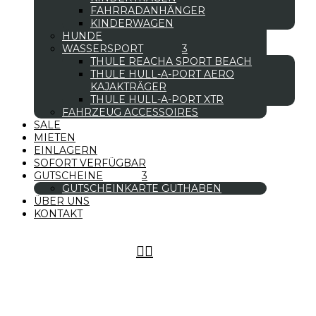
FAHRRADANHÄNGER
KINDERWAGEN
HUNDE
WASSERSPORT
THULE REACHA SPORT BEACH
THULE HULL-A-PORT AERO
KAJAKTRÄGER
THULE HULL-A-PORT XTR
FAHRZEUG ACCESSOIRES
SALE
MIETEN
EINLAGERN
SOFORT VERFÜGBAR
GUTSCHEINE
GUTSCHEINKARTE GUTHABEN
ÜBER UNS
KONTAKT

