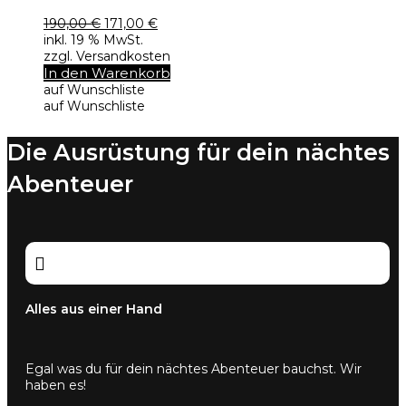
Ursprünglicher
Aktueller
190,00
€
171,00
€
Preis
Preis
inkl. 19 % MwSt.
war:
ist:
zzgl. Versandkosten
190,00 €
171,00 €.
In den Warenkorb
auf Wunschliste
auf Wunschliste
Die Ausrüstung für dein nächtes
Abenteuer

Alles aus einer Hand
Egal was du für dein nächtes Abenteuer bauchst. Wir
haben es!