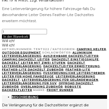
inkl. 19 % MwSt.
zzgl. Versandkosten
Eine Leiterverlängerung für höhere Fahrzeuge-falls Du
dievorhandene Leiter Deines Feather-Lite Dachzeltes
erweitern möchtest.
Feather-
Lite
In den Warenkorb
Dachzelt
Will ich!
Leiterverlängerung
Will ich!
Menge
ARTIKELNUMMER:
TENT022
KATEGORIEN:
CAMPING HELFER
,
OUTDOOR EQUIPMENT
SCHLAGWÖRTER:
ALUMINIUM
LEITERVERLÄNGERUNG
,
AUSZIEHBARE DACHZELTLEITER
,
CAMPING DACHZELT LEITER
,
DACHZELT EINSTIEGSHILFE
,
DACHZELT LEITER MIT ZWEI STUFEN
,
DACHZELT
LEITERVERLÄNGERUNG
,
DACHZELTLEITER ERWEITERUNG
,
FEATHER-LITE DACHZELT ZUBEHÖR
,
FEATHER-LITE
LEITERVERLÄNGERUNG
,
FUSSFREUNDLICHE LEITERSTREBEN
,
LEITER FÜR HOHE FAHRZEUGE
,
LEITERVERLÄNGERUNG
DACHZELT
,
LEITERVERLÄNGERUNG FÜR GELÄNDEWAGEN
,
LEITERVERLÄNGERUNG FÜR SUV
,
OFFROAD DACHZELT
ZUBEHÖR
,
OVERLANDING ZUBEHÖR
,
ROBUSTE
DACHZELTLEITER
MARKE:
FRONT RUNNER
BESCHREIBUNG
Die Verlängerung für die Dachzeltleiter ergänzt die