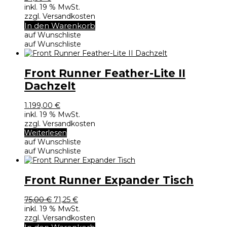
inkl. 19 % MwSt.
zzgl. Versandkosten
In den Warenkorb
auf Wunschliste
auf Wunschliste
Front Runner Feather-Lite II
Dachzelt
1.199,00
€
inkl. 19 % MwSt.
zzgl. Versandkosten
Weiterlesen
auf Wunschliste
auf Wunschliste
Front Runner Expander Tisch
Ursprünglicher
Aktueller
75,00
€
71,25
€
Preis
Preis
inkl. 19 % MwSt.
war:
ist:
zzgl. Versandkosten
75,00 €
71,25 €.