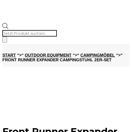
Products
search
START
“>“
OUTDOOR EQUIPMENT
“>“
CAMPINGMÖBEL
“>“
FRONT RUNNER EXPANDER CAMPINGSTUHL 2ER-SET
Front Runner Expander