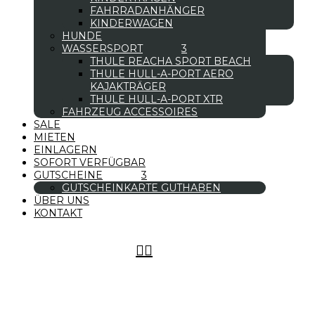
FAHRRADANHÄNGER
KINDERWAGEN
HUNDE
WASSERSPORT
THULE REACHA SPORT BEACH
THULE HULL-A-PORT AERO
KAJAKTRÄGER
THULE HULL-A-PORT XTR
FAHRZEUG ACCESSOIRES
SALE
MIETEN
EINLAGERN
SOFORT VERFÜGBAR
GUTSCHEINE
GUTSCHEINKARTE GUTHABEN
ÜBER UNS
KONTAKT

