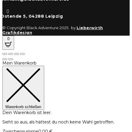

Ostende 5, 04288 Leipzig
© Copyright Black Adventure 2025. by
Lieberwirth
Grafikdesign
0
Mein Warenkorb
Warenkorb schließen
Dein Warenkorb ist leer.
Sieht so aus, als hättest du noch keine Wahl getroffen.
Zwischensumme
0,00
€