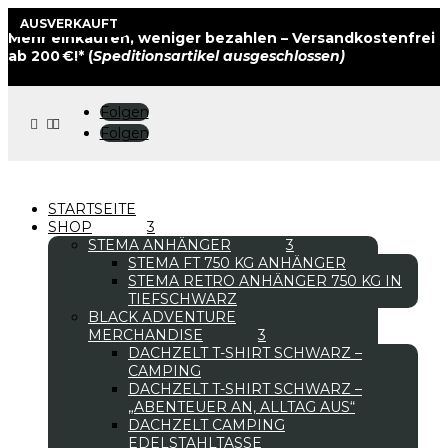
BLACK SALE
AUSVERKAUFT
Mehr einkaufen, weniger bezahlen – Versandkostenfrei
ab 200 €!* (
Speditionsartikel ausgeschlossen)
Folgen



Folgen
STARTSEITE
SHOP
STEMA ANHÄNGER
STEMA FT 750 KG ANHÄNGER
STEMA RETRO ANHÄNGER 750 KG IN
TIEFSCHWARZ
BLACK ADVENTURE
MERCHANDISE
DACHZELT T-SHIRT SCHWARZ –
CAMPING
DACHZELT T-SHIRT SCHWARZ –
„ABENTEUER AN, ALLTAG AUS“
DACHZELT CAMPING
EDELSTAHLTASSE