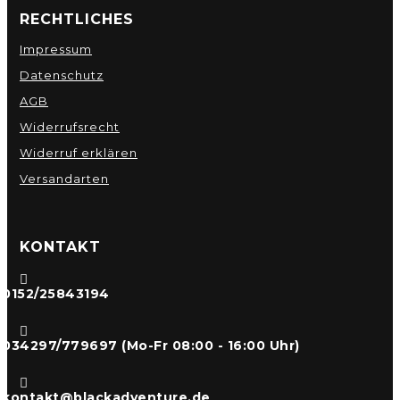
RECHTLICHES
Impressum
Datenschutz
AGB
Widerrufsrecht
Widerruf erklären
Versandarten
KONTAKT

0152/25843194

034297/779697 (Mo-Fr 08:00 - 16:00 Uhr)

kontakt@blackadventure.de