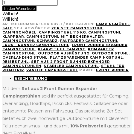
Front
Runner
In den Warenkorb
Expander
Will ich!
Campingstuhl
Will ich!
2er-
ARTIKELNUMMER:
CHAI007-1
KATEGORIEN:
CAMPINGMÖBEL
,
Set
SALE
SCHLAGWÖRTER:
2ER SET CAMPINGSTUHL
,
CAMPINGMÖBEL
,
CAMPINGSTUHL 115 KG
,
CAMPINGSTUHL
Menge
KLAPPBAR
,
CAMPINGSTUHL MIT BECHERHALTER
,
CAMPINGSTUHL SCHWARZ
,
FALTBARER CAMPINGSTUHL
,
FRONT RUNNER CAMPINGSTUHL
,
FRONT RUNNER EXPANDER
CAMPINGSTUHL
,
KLAPPSTUHL CAMPING
,
KOMPAKTER
CAMPINGSTUHL
,
OUTDOOR AUSRÜSTUNG
,
OUTDOOR STUHL
,
OVERLANDING STUHL
,
PLATZSPARENDER CAMPINGSTUHL
,
REISESTUHL
,
SET AUS 2 FRONT RUNNER EXPANDER
CAMPINGSTÜHLEN
,
STABILER CAMPINGSTUHL
,
STUHL FÜR
ROADTRIP
,
VANLIFE CAMPINGSTUHL
MARKE:
FRONT RUNNER
BESCHREIBUNG
Mit dem
Set aus 2 Front Runner Expander
Campingstühlen
seid ihr perfekt ausgestattet für Camping,
Overlanding, Roadtrips, Picknicks, Festivals, Grillabende oder
entspannte Pausen am Fahrzeug. Das praktische 2er-Set
bietet euch zwei hochwertige Outdoor-Stühle mit cleverem
Faltmechanismus – und das mit
10% Preisvorteil
gegenüber
dem Einzelkauf.