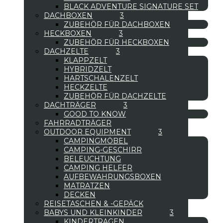
BLACK ADVENTURE SIGNATURE SET
DACHBOXEN
ZUBEHÖR FÜR DACHBOXEN
HECKBOXEN
ZUBEHÖR FÜR HECKBOXEN
DACHZELTE
KLAPPZELT
HYBRIDZELT
HARTSCHALENZELT
HECKZELTE
ZUBEHÖR FÜR DACHZELTE
DACHTRÄGER
GOOD TO KNOW
FAHRRADTRÄGER
OUTDOOR EQUIPMENT
CAMPINGMÖBEL
CAMPING-GESCHIRR
BELEUCHTUNG
CAMPING HELFER
AUFBEWAHRUNGSBOXEN
MATRATZEN
DECKEN
REISETASCHEN & -GEPÄCK
BABYS UND KLEINKINDER
KINDERTRAGEN