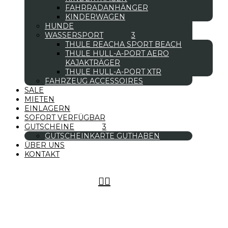
FAHRRADANHÄNGER
KINDERWAGEN
HUNDE
WASSERSPORT
THULE REACHA SPORT BEACH
THULE HULL-A-PORT AERO
KAJAKTRÄGER
THULE HULL-A-PORT XTR
FAHRZEUG ACCESSOIRES
SALE
MIETEN
EINLAGERN
SOFORT VERFÜGBAR
GUTSCHEINE
GUTSCHEINKARTE GUTHABEN
ÜBER UNS
KONTAKT

