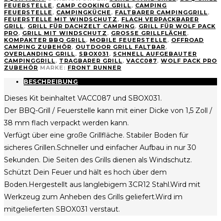
Pack
FEUERSTELLE
,
CAMP COOKING GRILL
,
CAMPING
Pro
FEUERSTELLE
,
CAMPINGKÜCHE
,
FALTBARER CAMPINGGRILL
,
Kit
FEUERSTELLE MIT WINDSCHUTZ
,
FLACH VERPACKBARER
GRILL
,
GRILL FÜR DACHZELT CAMPING
,
GRILL FÜR WOLF PACK
Menge
PRO
,
GRILL MIT WINDSCHUTZ
,
GROSSE GRILLFLÄCHE
,
KOMPAKTER BBQ GRILL
,
MOBILE FEUERSTELLE
,
OFFROAD
CAMPING ZUBEHÖR
,
OUTDOOR GRILL FALTBAR
,
OVERLANDING GRILL
,
SBOX031
,
SCHNELL AUFGEBAUTER
CAMPINGGRILL
,
TRAGBARER GRILL
,
VACC087
,
WOLF PACK PRO
ZUBEHÖR
MARKE:
FRONT RUNNER
BESCHREIBUNG
Dieses Kit beinhaltet VACC087 und SBOX031.
Der BBQ-Grill / Feuerstelle kann mit einer Dicke von 1,5 Zoll /
38 mm flach verpackt werden kann.
Verfügt über eine große Grillfläche. Stabiler Boden für
sicheres Grillen.Schneller und einfacher Aufbau in nur 30
Sekunden. Die Seiten des Grills dienen als Windschutz.
Schützt Dein Feuer und hält es hoch über dem
Boden.Hergestellt aus langlebigem 3CR12 Stahl.Wird mit
Werkzeug zum Anheben des Grills geliefert.Wird im
mitgelieferten SBOX031 verstaut.