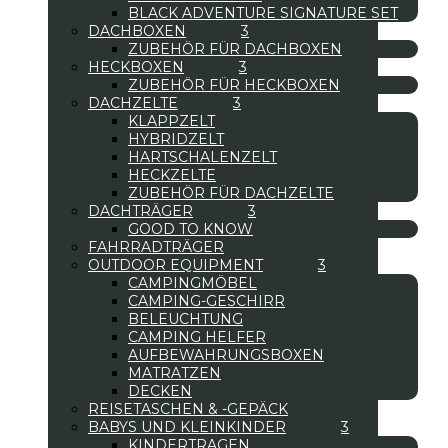
BLACK ADVENTURE SIGNATURE SET
DACHBOXEN
ZUBEHÖR FÜR DACHBOXEN
HECKBOXEN
ZUBEHÖR FÜR HECKBOXEN
DACHZELTE
KLAPPZELT
HYBRIDZELT
HARTSCHALENZELT
HECKZELTE
ZUBEHÖR FÜR DACHZELTE
DACHTRÄGER
GOOD TO KNOW
FAHRRADTRÄGER
OUTDOOR EQUIPMENT
CAMPINGMÖBEL
CAMPING-GESCHIRR
BELEUCHTUNG
CAMPING HELFER
AUFBEWAHRUNGSBOXEN
MATRATZEN
DECKEN
REISETASCHEN & -GEPÄCK
BABYS UND KLEINKINDER
KINDERTRAGEN