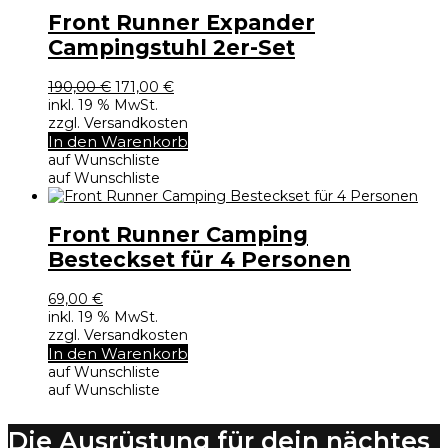
Front Runner Expander
Campingstuhl 2er-Set
Ursprünglicher
Aktueller
190,00
€
171,00
€
Preis
Preis
inkl. 19 % MwSt.
war:
ist:
zzgl. Versandkosten
190,00 €
171,00 €.
In den Warenkorb
auf Wunschliste
auf Wunschliste
Front Runner Camping
Besteckset für 4 Personen
69,00
€
inkl. 19 % MwSt.
zzgl. Versandkosten
In den Warenkorb
auf Wunschliste
auf Wunschliste
Die Ausrüstung für dein nächtes