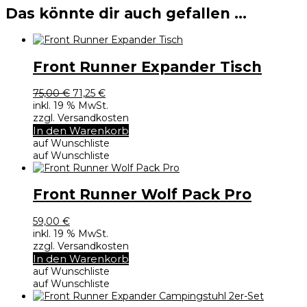
Das könnte dir auch gefallen …
Front Runner Expander Tisch
Ursprünglicher
Aktueller
75,00
€
71,25
€
Preis
Preis
inkl. 19 % MwSt.
war:
ist:
zzgl. Versandkosten
75,00 €
71,25 €.
In den Warenkorb
auf Wunschliste
auf Wunschliste
Front Runner Wolf Pack Pro
59,00
€
inkl. 19 % MwSt.
zzgl. Versandkosten
In den Warenkorb
auf Wunschliste
auf Wunschliste