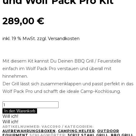
und Wolf Pack Pro Kit
289,00
€
inkl. 19 % MwSt.
zzgl. Versandkosten
Mit diesem Kit kannst Du Deinen BBQ Grill / Feuerstelle
einfach im Wolf Pack Pro verstauen und überall mit
hinnehmen.
Der Grill lässt sich zusammenklappen und passt perfekt in das
Wolf Pack Pro und schafft die ideale Camp-Kochlösung.
BBQ
Grill
In den Warenkorb
/
Will ich!
Feuerstelle
Will ich!
und
ARTIKELNUMMER:
VACC090
KATEGORIEN:
Wolf
AUFBEWAHRUNGSBOXEN
,
CAMPING HELFER
,
OUTDOOR
EQUIPMENT
SCHLAGWÖRTER:
3CR12 STAHL GRILL
,
BBQ GRILL