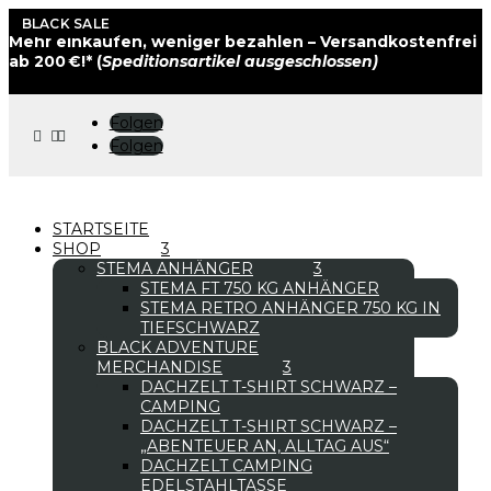
BLACK SALE
BLACK SALE
Mehr einkaufen, weniger bezahlen – Versandkostenfrei
ab 200 €!* (
Speditionsartikel ausgeschlossen)
Folgen



Folgen
STARTSEITE
SHOP
STEMA ANHÄNGER
STEMA FT 750 KG ANHÄNGER
STEMA RETRO ANHÄNGER 750 KG IN
TIEFSCHWARZ
BLACK ADVENTURE
MERCHANDISE
DACHZELT T-SHIRT SCHWARZ –
CAMPING
DACHZELT T-SHIRT SCHWARZ –
„ABENTEUER AN, ALLTAG AUS“
DACHZELT CAMPING
EDELSTAHLTASSE