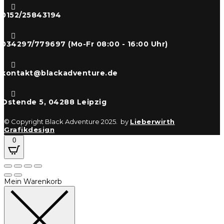

0152/25843194

034297/779697 (Mo-Fr 08:00 - 16:00 Uhr)

kontakt@blackadventure.de

Ostende 5, 04288 Leipzig
© Copyright Black Adventure 2025. by
Lieberwirth
Grafikdesign
0
Mein Warenkorb