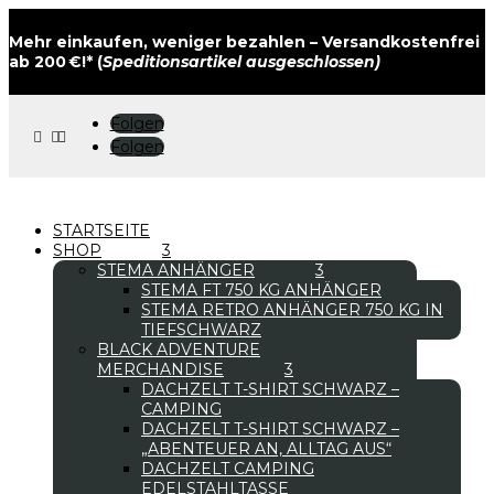
Mehr einkaufen, weniger bezahlen – Versandkostenfrei
ab 200 €!* (
Speditionsartikel ausgeschlossen)
Folgen



Folgen
STARTSEITE
SHOP
STEMA ANHÄNGER
STEMA FT 750 KG ANHÄNGER
STEMA RETRO ANHÄNGER 750 KG IN
TIEFSCHWARZ
BLACK ADVENTURE
MERCHANDISE
DACHZELT T-SHIRT SCHWARZ –
CAMPING
DACHZELT T-SHIRT SCHWARZ –
„ABENTEUER AN, ALLTAG AUS“
DACHZELT CAMPING
EDELSTAHLTASSE