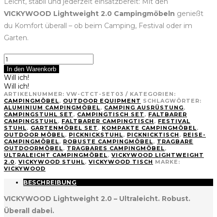
Leicht, stabil und jederzeit einsatzbereit: Mit den
VICKYWOOD Lightweight 2.0 Campingmöbeln
genießt
du Komfort überall – ob beim Camping, Festival oder im
Garten.
Set
Campingstuhl
In den Warenkorb
und
Will ich!
-
Will ich!
tisch
ARTIKELNUMMER:
VW-CTCT-SET03
KATEGORIEN:
VICKYWOOD
CAMPINGMÖBEL
,
OUTDOOR EQUIPMENT
SCHLAGWÖRTER:
ALUMINIUM CAMPINGMÖBEL
,
CAMPING AUSRÜSTUNG
,
Lightweight
CAMPINGSTUHL SET
,
CAMPINGTISCH SET
,
FALTBARER
2.0
CAMPINGSTUHL
,
FALTBARER CAMPINGTISCH
,
FESTIVAL
Menge
STUHL
,
GARTENMÖBEL SET
,
KOMPAKTE CAMPINGMÖBEL
,
OUTDOOR MÖBEL
,
PICKNICKSTUHL
,
PICKNICKTISCH
,
REISE-
CAMPINGMÖBEL
,
ROBUSTE CAMPINGMÖBEL
,
TRAGBARE
OUTDOORMÖBEL
,
TRAGBARES CAMPINGMÖBEL
,
ULTRALEICHT CAMPINGMÖBEL
,
VICKYWOOD LIGHTWEIGHT
2.0
,
VICKYWOOD STUHL
,
VICKYWOOD TISCH
MARKE:
VICKYWOOD
BESCHREIBUNG
VICKYWOOD Lightweight 2.0 – Ultraleicht. Robust.
Überall dabei.