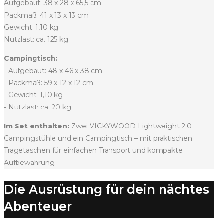
Aufgebaut: 38 x 28 x 65,5 cm
Packmaß: 41 x 13 x 13 cm
Gewicht: 1,10 kg
Nutzlast: ca. 125 kg
Campingtisch:
- Aufgebaut: 48 x 46 x 38 cm
- Packmaß: 59 x 12 x 12 cm
- Gewicht: 1,10 kg
- Nutzlast: ca. 20 kg
Im Set enthalten:
Zwei VICKYWOOD Lightweight 2.0
Campingstühle und ein Campingtisch – mit praktischen
Tragetaschen für einfachen Transport und kompakte
Aufbewahrung.
Die Ausrüstung für dein nächtes
Abenteuer