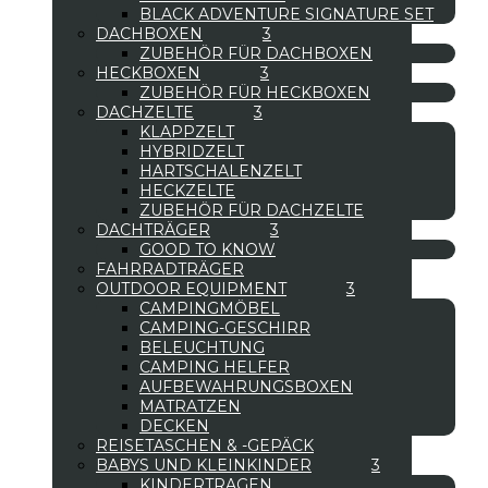
BLACK ADVENTURE SIGNATURE SET
DACHBOXEN
ZUBEHÖR FÜR DACHBOXEN
HECKBOXEN
ZUBEHÖR FÜR HECKBOXEN
DACHZELTE
KLAPPZELT
HYBRIDZELT
HARTSCHALENZELT
HECKZELTE
ZUBEHÖR FÜR DACHZELTE
DACHTRÄGER
GOOD TO KNOW
FAHRRADTRÄGER
OUTDOOR EQUIPMENT
CAMPINGMÖBEL
CAMPING-GESCHIRR
BELEUCHTUNG
CAMPING HELFER
AUFBEWAHRUNGSBOXEN
MATRATZEN
DECKEN
REISETASCHEN & -GEPÄCK
BABYS UND KLEINKINDER
KINDERTRAGEN