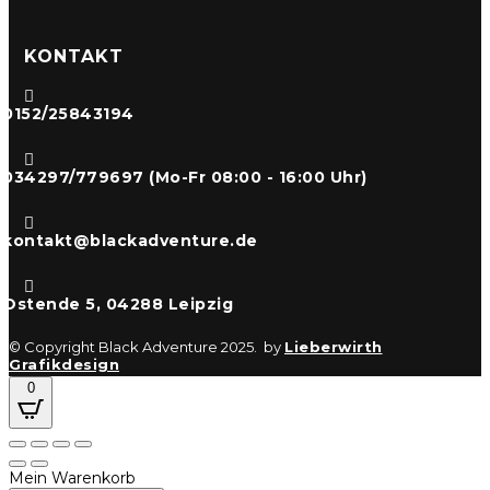
KONTAKT

0152/25843194

034297/779697 (Mo-Fr 08:00 - 16:00 Uhr)

kontakt@blackadventure.de

Ostende 5, 04288 Leipzig
© Copyright Black Adventure 2025. by
Lieberwirth
Grafikdesign
0
Mein Warenkorb