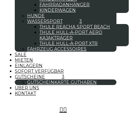
FAHRRADANHÄNGER
KINDERWAGEN
HUNDE
WASSERSPORT
THULE REACHA SPORT BEACH
THULE HULL-A-PORT AERO
KAJAKTRÄGER
THULE HULL-A-PORT XTR
FAHRZEUG ACCESSOIRES
SALE
MIETEN
EINLAGERN
SOFORT VERFÜGBAR
GUTSCHEINE
GUTSCHEINKARTE GUTHABEN
ÜBER UNS
KONTAKT

