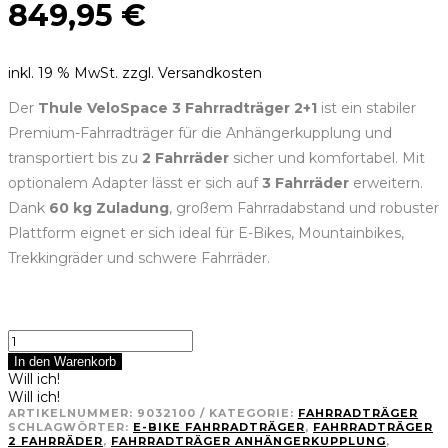
849,95
€
inkl. 19 % MwSt.
zzgl. Versandkosten
Der
Thule VeloSpace 3 Fahrradträger 2+1
ist ein stabiler
Premium-Fahrradträger für die Anhängerkupplung und
transportiert bis zu
2 Fahrräder
sicher und komfortabel. Mit
optionalem Adapter lässt er sich auf
3 Fahrräder
erweitern.
Dank
60 kg Zuladung
, großem Fahrradabstand und robuster
Plattform eignet er sich ideal für E-Bikes, Mountainbikes,
Trekkingräder und schwere Fahrräder.
Thule
VeloSpace
In den Warenkorb
3
Will ich!
Fahrradträger
Will ich!
Menge
ARTIKELNUMMER:
9032100
KATEGORIE:
FAHRRADTRÄGER
SCHLAGWÖRTER:
E-BIKE FAHRRADTRÄGER
,
FAHRRADTRÄGER
2 FAHRRÄDER
,
FAHRRADTRÄGER ANHÄNGERKUPPLUNG
,