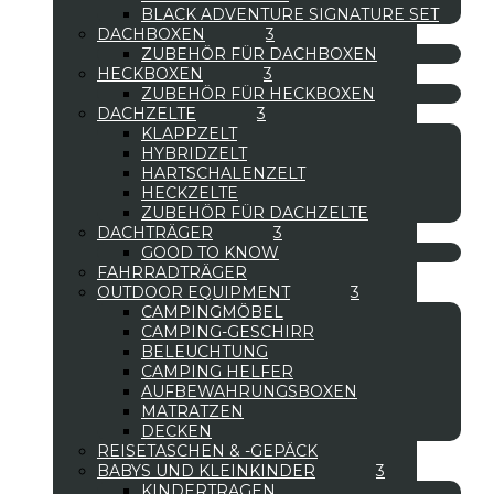
BLACK ADVENTURE SIGNATURE SET
DACHBOXEN
ZUBEHÖR FÜR DACHBOXEN
HECKBOXEN
ZUBEHÖR FÜR HECKBOXEN
DACHZELTE
KLAPPZELT
HYBRIDZELT
HARTSCHALENZELT
HECKZELTE
ZUBEHÖR FÜR DACHZELTE
DACHTRÄGER
GOOD TO KNOW
FAHRRADTRÄGER
OUTDOOR EQUIPMENT
CAMPINGMÖBEL
CAMPING-GESCHIRR
BELEUCHTUNG
CAMPING HELFER
AUFBEWAHRUNGSBOXEN
MATRATZEN
DECKEN
REISETASCHEN & -GEPÄCK
BABYS UND KLEINKINDER
KINDERTRAGEN