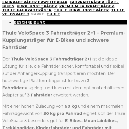
FAHRRADTRÄGER ERWEITERBAR
,
FAHRRADTRÄGER FÜR E-
BIKES
,
KUPPLUNGSTRÄGER
,
PREMIUM FAHRRADTRÄGER
,
THULE FAHRRADTRÄGER
,
THULE KUPPLUNGSTRÄGER
,
THULE
VELOSPACE 3
MARKE:
THULE
BESCHREIBUNG
Thule VeloSpace 3 Fahrradträger 2+1 – Premium-
Kupplungsträger für E-Bikes und schwere
Fahrräder
Der
Thule VeloSpace 3 Fahrradträger 2+1
ist die ideale
Lösung für alle, die Fahrräder sicher, komfortabel und flexibel
auf der Anhängerkupplung transportieren möchten. Der
hochwertige Plattformträger ist für bis zu
2
Fahrräder
ausgelegt und kann mit dem optional erhältlichen
Adapter auf
3 Fahrräder
erweitert werden.
Mit einer hohen Zuladung von
60 kg
und einem maximalen
Fahrradgewicht von
30 kg pro Fahrrad
eignet sich der Thule
VeloSpace 3 besonders gut für
E-Bikes, Mountainbikes,
Trekkingräder, Kinderfahrräder und Fahrräder mit