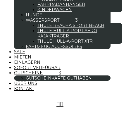
FAHRRADANHÄNGER
KINDERWAGEN
HUNDE
WASSERSPORT
THULE REACHA SPORT BEACH
THULE HULL-A-PORT AERO
KAJAKTRÄGER
THULE HULL-A-PORT XTR
FAHRZEUG ACCESSOIRES
SALE
MIETEN
EINLAGERN
SOFORT VERFÜGBAR
GUTSCHEINE
GUTSCHEINKARTE GUTHABEN
ÜBER UNS
KONTAKT

