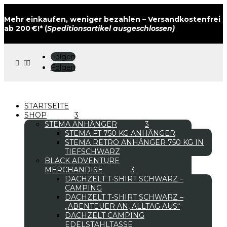
Mehr einkaufen, weniger bezahlen – Versandkostenfrei
ab 200 €!* (
Speditionsartikel ausgeschlossen)
Folgen



Folgen
STARTSEITE
SHOP
STEMA ANHÄNGER
STEMA FT 750 KG ANHÄNGER
STEMA RETRO ANHÄNGER 750 KG IN
TIEFSCHWARZ
BLACK ADVENTURE
MERCHANDISE
DACHZELT T-SHIRT SCHWARZ –
CAMPING
DACHZELT T-SHIRT SCHWARZ –
„ABENTEUER AN, ALLTAG AUS“
DACHZELT CAMPING
EDELSTAHLTASSE