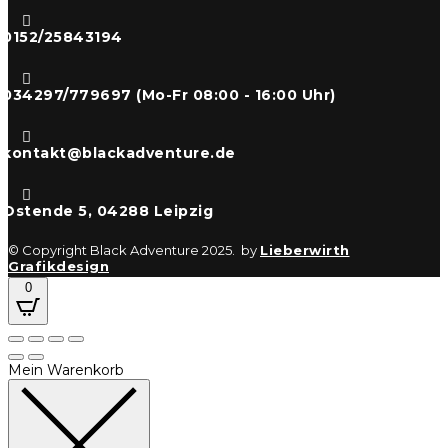

0152/25843194

034297/779697 (Mo-Fr 08:00 - 16:00 Uhr)

kontakt@blackadventure.de

Ostende 5, 04288 Leipzig
© Copyright Black Adventure 2025. by
Lieberwirth
Grafikdesign
0
Mein Warenkorb