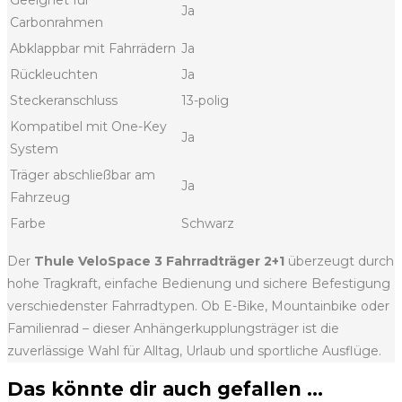
Ja
Carbonrahmen
Abklappbar mit Fahrrädern
Ja
Rückleuchten
Ja
Steckeranschluss
13-polig
Kompatibel mit One-Key
Ja
System
Träger abschließbar am
Ja
Fahrzeug
Farbe
Schwarz
Der
Thule VeloSpace 3 Fahrradträger 2+1
überzeugt durch
hohe Tragkraft, einfache Bedienung und sichere Befestigung
verschiedenster Fahrradtypen. Ob E-Bike, Mountainbike oder
Familienrad – dieser Anhängerkupplungsträger ist die
zuverlässige Wahl für Alltag, Urlaub und sportliche Ausflüge.
Das könnte dir auch gefallen …