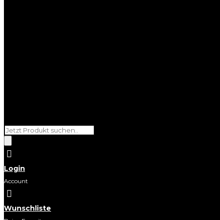
Products
search

Login
Account

Wunschliste