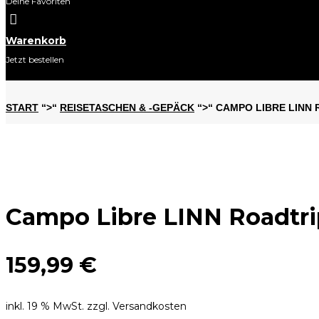
Deine Favoriten

Warenkorb
Jetzt bestellen
START
“>“
REISETASCHEN & -GEPÄCK
“>“ CAMPO LIBRE LINN 
Campo Libre LINN Roadtrip
159,99
€
inkl. 19 % MwSt.
zzgl. Versandkosten