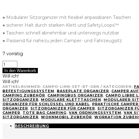
● Modularer Sitzorganizer mit flexibel anpassbaren Taschen
● sicherer Halt durch starken Klett und SafetyLoops™
● Taschen schnell abnehmbar und unterwegs nutzbar
● Passend für nahezu jeden Camper- und Fahrzeugsitz
7 vorrätig
Campo
Libre
In den Warenkorb
LINN
Will ich!
Roadtrip
Will ich!
Sitzorganizer
ARTIKELNUMMER:
CAMPO-LINN-SET-RT-GRN
KATEGORIEN:
F
(Olive)
BEFESTIGUNGSSYSTEM
,
BASEPLATE ORGANIZER
,
CAMPER AU
CAMPING ZUBEHÖR
,
CAMPINGBUS ORGANIZER
,
CAMPO LIBRE 
Menge
SITZORGANIZER
,
MODULARE KLETTTASCHEN
,
MODULARER SI
ORGANIZER FÜR SCHLÜSSEL UND KABEL
,
PRAKTISCHE CAMPER
ORGANIZER
,
SITZORGANIZER FÜR CAMPER
,
SITZORGANIZER F
CAMPER
,
TOTE BAG CAMPING
,
VAN ORDNUNGSSYSTEM
,
VAN S
SITZORGANIZER
,
WOHNMOBIL ZUBEHÖR
,
WORKATION ZUBEH
BESCHREIBUNG