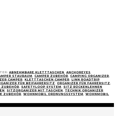
TER:
ABNEHMBARE KLETTTASCHEN
,
ANCHOREYES
AMPER STAURAUM
,
CAMPER ZUBEHÖR
,
CAMPING ORGANIZER
,
ZER CAMPER
,
KLETTTASCHEN CAMPER
,
LINN ROADTRIP
GANIZER FÜR BEIFAHRERSITZ
,
ORGANIZER FÜR FAHRERSITZ
,
P ZUBEHÖR
,
SAFETYLOOP SYSTEM
,
SITZ RÜCKENLEHNEN
HEN
,
SITZORGANIZER MIT TASCHEN
,
TECHNIK ORGANIZER
FE ZUBEHÖR
,
WOHNMOBIL ORDNUNGSSYSTEM
,
WOHNMOBIL