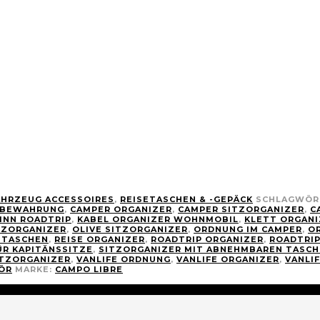
AHRZEUG ACCESSOIRES
,
REISETASCHEN & -GEPÄCK
SCHLAGWÖR
FBEWAHRUNG
,
CAMPER ORGANIZER
,
CAMPER SITZORGANIZER
,
C
LINN ROADTRIP
,
KABEL ORGANIZER WOHNMOBIL
,
KLETT ORGANI
TZORGANIZER
,
OLIVE SITZORGANIZER
,
ORDNUNG IM CAMPER
,
OR
 TASCHEN
,
REISE ORGANIZER
,
ROADTRIP ORGANIZER
,
ROADTRI
ÜR KAPITÄNSSITZE
,
SITZORGANIZER MIT ABNEHMBAREN TASC
ITZORGANIZER
,
VANLIFE ORDNUNG
,
VANLIFE ORGANIZER
,
VANLI
ÖR
MARKE:
CAMPO LIBRE