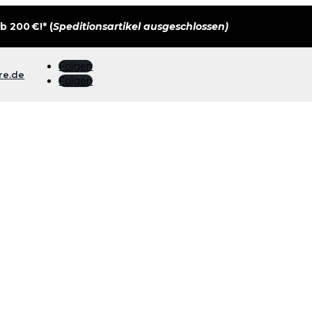
 200 €!* (
Speditionsartikel ausgeschlossen)
Folgen
re.de
Folgen