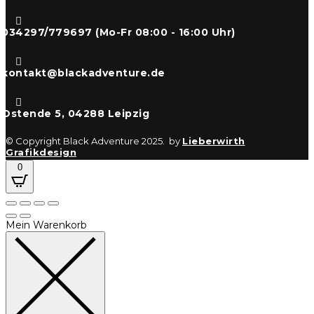

034297/779697 (Mo-Fr 08:00 - 16:00 Uhr)

kontakt@blackadventure.de

Ostende 5, 04288 Leipzig
© Copyright Black Adventure 2025. by
Lieberwirth
Grafikdesign
0
Mein Warenkorb