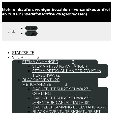
Mehr einkaufen, weniger bezahlen – Versandkostenfrei
ab 200 €!* (
Speditionsartikel ausgeschlossen)
Folgen



Folgen
STARTSEITE
SHOP
STEMA ANHÄNGER
STEMA FT 750 KG ANHÄNGER
STEMA RETRO ANHÄNGER 750 KG IN
TIEFSCHWARZ
BLACK ADVENTURE
MERCHANDISE
DACHZELT T-SHIRT SCHWARZ –
CAMPING
DACHZELT T-SHIRT SCHWARZ –
„ABENTEUER AN, ALLTAG AUS“
DACHZELT CAMPING EDELSTAHLTASSE
BLACK ADVENTURE SIGNATURE SET