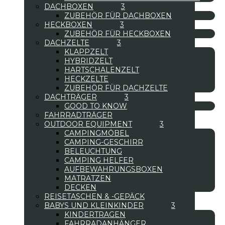
DACHBOXEN
ZUBEHÖR FÜR DACHBOXEN
HECKBOXEN
ZUBEHÖR FÜR HECKBOXEN
DACHZELTE
KLAPPZELT
HYBRIDZELT
HARTSCHALENZELT
HECKZELTE
ZUBEHÖR FÜR DACHZELTE
DACHTRÄGER
GOOD TO KNOW
FAHRRADTRÄGER
OUTDOOR EQUIPMENT
CAMPINGMÖBEL
CAMPING-GESCHIRR
BELEUCHTUNG
CAMPING HELFER
AUFBEWAHRUNGSBOXEN
MATRATZEN
DECKEN
REISETASCHEN & -GEPÄCK
BABYS UND KLEINKINDER
KINDERTRAGEN
FAHRRADANHÄNGER