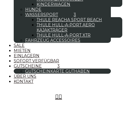
KINDERWAGEN
HUNDE
WASSERSPORT
THULE REACHA SPORT BEACH
THULE HULL-A-PORT AERO
KAJAKTRÄGER
THULE HULL-A-PORT XTR
FAHRZEUG ACCESSOIRES
SALE
MIETEN
EINLAGERN
SOFORT VERFÜGBAR
GUTSCHEINE
GUTSCHEINKARTE GUTHABEN
ÜBER UNS
KONTAKT

