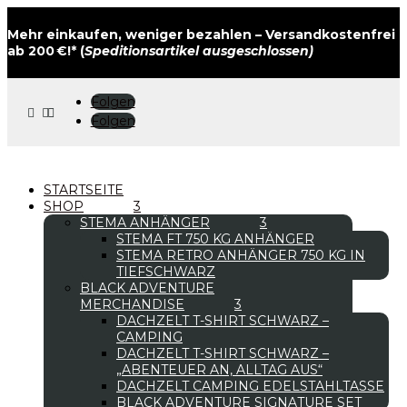
Mehr einkaufen, weniger bezahlen – Versandkostenfrei
ab 200 €!* (
Speditionsartikel ausgeschlossen)
Folgen



Folgen
STARTSEITE
SHOP
STEMA ANHÄNGER
STEMA FT 750 KG ANHÄNGER
STEMA RETRO ANHÄNGER 750 KG IN
TIEFSCHWARZ
BLACK ADVENTURE
MERCHANDISE
DACHZELT T-SHIRT SCHWARZ –
CAMPING
DACHZELT T-SHIRT SCHWARZ –
„ABENTEUER AN, ALLTAG AUS“
DACHZELT CAMPING EDELSTAHLTASSE
BLACK ADVENTURE SIGNATURE SET