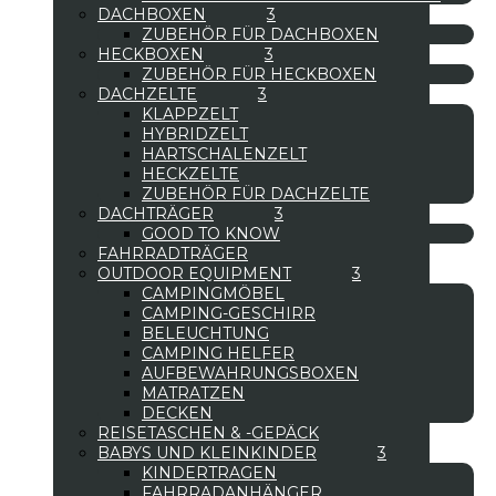
DACHBOXEN
ZUBEHÖR FÜR DACHBOXEN
HECKBOXEN
ZUBEHÖR FÜR HECKBOXEN
DACHZELTE
KLAPPZELT
HYBRIDZELT
HARTSCHALENZELT
HECKZELTE
ZUBEHÖR FÜR DACHZELTE
DACHTRÄGER
GOOD TO KNOW
FAHRRADTRÄGER
OUTDOOR EQUIPMENT
CAMPINGMÖBEL
CAMPING-GESCHIRR
BELEUCHTUNG
CAMPING HELFER
AUFBEWAHRUNGSBOXEN
MATRATZEN
DECKEN
REISETASCHEN & -GEPÄCK
BABYS UND KLEINKINDER
KINDERTRAGEN
FAHRRADANHÄNGER