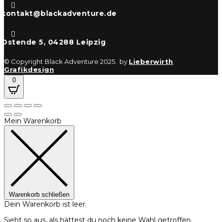

kontakt@blackadventure.de

Ostende 5, 04288 Leipzig
© Copyright Black Adventure 2025. by
Lieberwirth
Grafikdesign
0
Mein Warenkorb
Warenkorb schließen
Dein Warenkorb ist leer.
Sieht so aus, als hättest du noch keine Wahl getroffen.