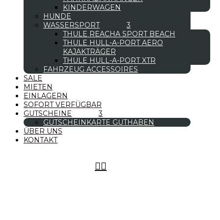
KINDERWAGEN
HUNDE
WASSERSPORT
THULE REACHA SPORT BEACH
THULE HULL-A-PORT AERO
KAJAKTRÄGER
THULE HULL-A-PORT XTR
FAHRZEUG ACCESSOIRES
SALE
MIETEN
EINLAGERN
SOFORT VERFÜGBAR
GUTSCHEINE
GUTSCHEINKARTE GUTHABEN
ÜBER UNS
KONTAKT

