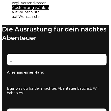
zzgl. Versandkosten
Dieses
Ausführung wählen
Produkt
auf Wunschliste
weist
auf Wunschliste
mehrere
Varianten
Die Ausrüstung für dein nächtes
auf.
Die
Abenteuer
Optionen
können
auf
der
Produktseite

gewählt
werden
Alles aus einer Hand
Egal was du für dein nächtes Abenteuer bauchst. Wir
haben es!