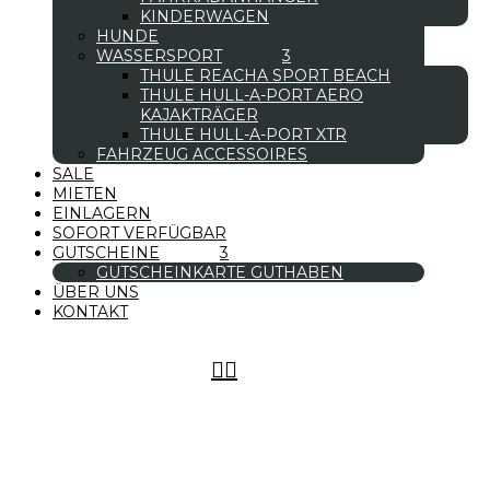
KINDERWAGEN
HUNDE
WASSERSPORT
THULE REACHA SPORT BEACH
THULE HULL-A-PORT AERO
KAJAKTRÄGER
THULE HULL-A-PORT XTR
FAHRZEUG ACCESSOIRES
SALE
MIETEN
EINLAGERN
SOFORT VERFÜGBAR
GUTSCHEINE
GUTSCHEINKARTE GUTHABEN
ÜBER UNS
KONTAKT

