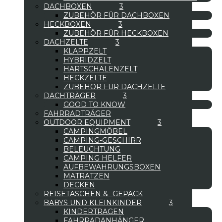
DACHBOXEN
ZUBEHÖR FÜR DACHBOXEN
HECKBOXEN
ZUBEHÖR FÜR HECKBOXEN
DACHZELTE
KLAPPZELT
HYBRIDZELT
HARTSCHALENZELT
HECKZELTE
ZUBEHÖR FÜR DACHZELTE
DACHTRÄGER
GOOD TO KNOW
FAHRRADTRÄGER
OUTDOOR EQUIPMENT
CAMPINGMÖBEL
CAMPING-GESCHIRR
BELEUCHTUNG
CAMPING HELFER
AUFBEWAHRUNGSBOXEN
MATRATZEN
DECKEN
REISETASCHEN & -GEPÄCK
BABYS UND KLEINKINDER
KINDERTRAGEN
FAHRRADANHÄNGER