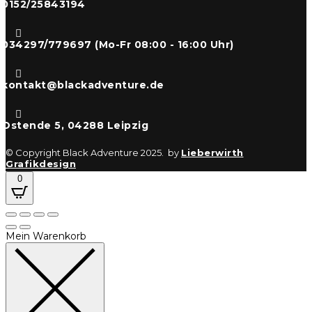
0152/25843194

034297/779697 (Mo-Fr 08:00 - 16:00 Uhr)

kontakt@blackadventure.de

Ostende 5, 04288 Leipzig
© Copyright Black Adventure 2025. by
Lieberwirth
Grafikdesign
0
Mein Warenkorb