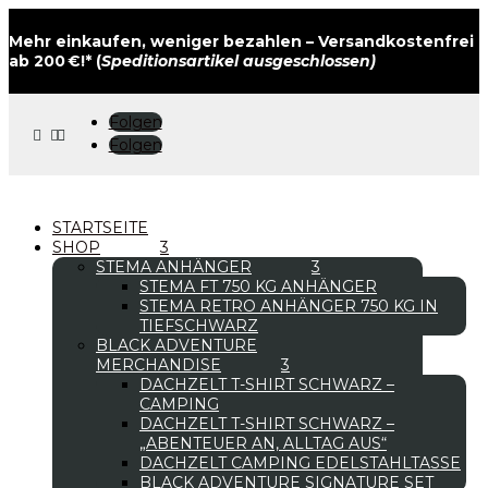
Mehr einkaufen, weniger bezahlen – Versandkostenfrei
ab 200 €!* (
Speditionsartikel ausgeschlossen)
Folgen



Folgen
STARTSEITE
SHOP
STEMA ANHÄNGER
STEMA FT 750 KG ANHÄNGER
STEMA RETRO ANHÄNGER 750 KG IN
TIEFSCHWARZ
BLACK ADVENTURE
MERCHANDISE
DACHZELT T-SHIRT SCHWARZ –
CAMPING
DACHZELT T-SHIRT SCHWARZ –
„ABENTEUER AN, ALLTAG AUS“
DACHZELT CAMPING EDELSTAHLTASSE
BLACK ADVENTURE SIGNATURE SET