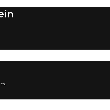
ein
 es!