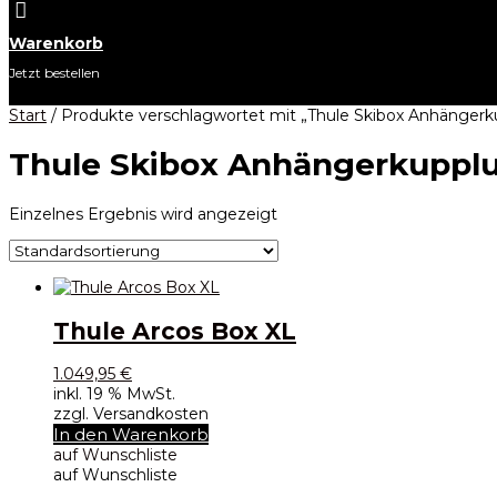

Warenkorb
Jetzt bestellen
Start
/ Produkte verschlagwortet mit „Thule Skibox Anhängerk
Thule Skibox Anhängerkuppl
Einzelnes Ergebnis wird angezeigt
Thule Arcos Box XL
1.049,95
€
inkl. 19 % MwSt.
zzgl. Versandkosten
In den Warenkorb
auf Wunschliste
auf Wunschliste