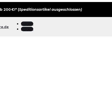
 200 €!* (
Speditionsartikel ausgeschlossen)
Folgen
re.de
Folgen