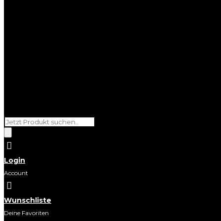
Products
search

Login
Account

Wunschliste
Deine Favoriten