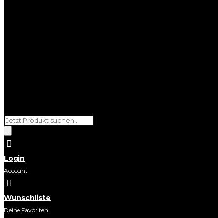
Products
search

Login
Account

Wunschliste
Deine Favoriten