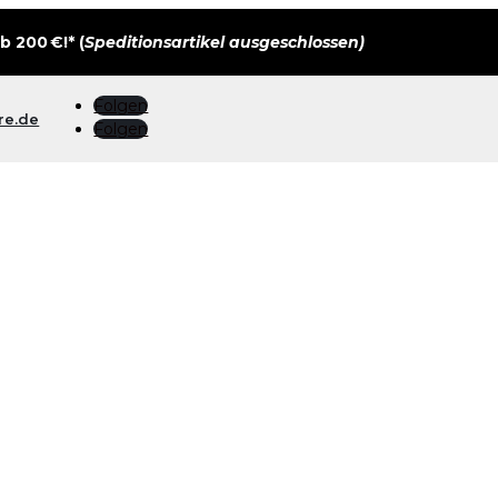
 200 €!* (
Speditionsartikel ausgeschlossen)
Folgen
re.de
Folgen