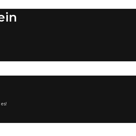
ein
 es!