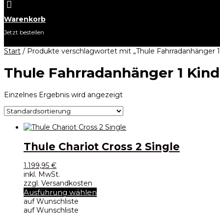

Warenkorb
Jetzt bestellen
Start
/ Produkte verschlagwortet mit „Thule Fahrradanhänger 1
Thule Fahrradanhänger 1 Kind
Einzelnes Ergebnis wird angezeigt
Thule Chariot Cross 2 Single
1.199,95
€
inkl. MwSt.
zzgl. Versandkosten
Dieses
Ausführung wählen
Produkt
auf Wunschliste
weist
auf Wunschliste
mehrere