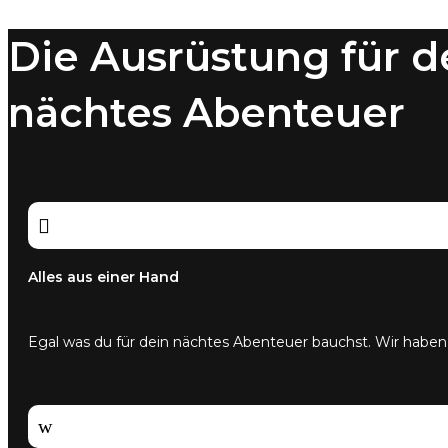
Varianten
auf.
Die Ausrüstung für d
Die
Optionen
können
nächtes Abenteuer
auf
der
Produktseite
gewählt
werden

Alles aus einer Hand
Egal was du für dein nächtes Abenteuer bauchst. Wir haben
w