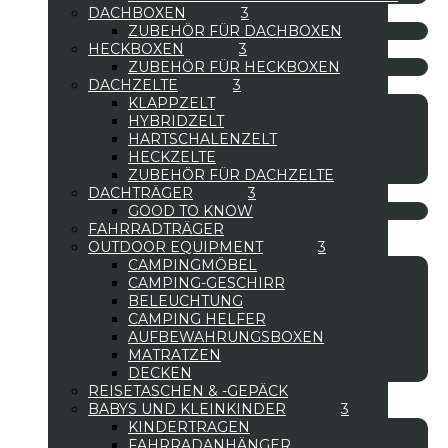
DACHBOXEN
ZUBEHÖR FÜR DACHBOXEN
HECKBOXEN
ZUBEHÖR FÜR HECKBOXEN
DACHZELTE
KLAPPZELT
HYBRIDZELT
HARTSCHALENZELT
HECKZELTE
ZUBEHÖR FÜR DACHZELTE
DACHTRÄGER
GOOD TO KNOW
FAHRRADTRÄGER
OUTDOOR EQUIPMENT
CAMPINGMÖBEL
CAMPING-GESCHIRR
BELEUCHTUNG
CAMPING HELFER
AUFBEWAHRUNGSBOXEN
MATRATZEN
DECKEN
REISETASCHEN & -GEPÄCK
BABYS UND KLEINKINDER
KINDERTRAGEN
FAHRRADANHÄNGER