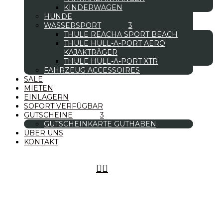
KINDERWAGEN
HUNDE
WASSERSPORT
THULE REACHA SPORT BEACH
THULE HULL-A-PORT AERO
KAJAKTRÄGER
THULE HULL-A-PORT XTR
FAHRZEUG ACCESSOIRES
SALE
MIETEN
EINLAGERN
SOFORT VERFÜGBAR
GUTSCHEINE
GUTSCHEINKARTE GUTHABEN
ÜBER UNS
KONTAKT

