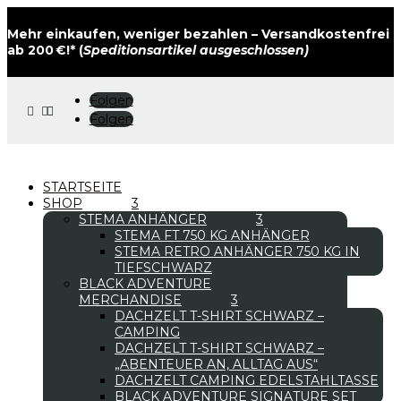
Mehr einkaufen, weniger bezahlen – Versandkostenfrei
ab 200 €!* (
Speditionsartikel ausgeschlossen)
Folgen



Folgen
STARTSEITE
SHOP
STEMA ANHÄNGER
STEMA FT 750 KG ANHÄNGER
STEMA RETRO ANHÄNGER 750 KG IN
TIEFSCHWARZ
BLACK ADVENTURE
MERCHANDISE
DACHZELT T-SHIRT SCHWARZ –
CAMPING
DACHZELT T-SHIRT SCHWARZ –
„ABENTEUER AN, ALLTAG AUS“
DACHZELT CAMPING EDELSTAHLTASSE
BLACK ADVENTURE SIGNATURE SET