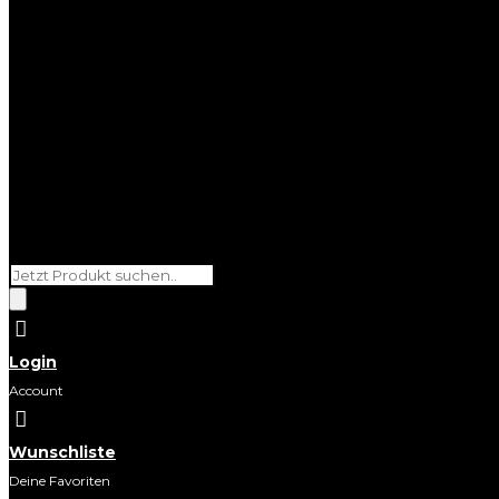
Products
search

Login
Account

Wunschliste
Deine Favoriten