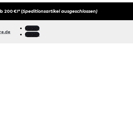
 200 €!* (
Speditionsartikel ausgeschlossen)
Folgen
re.de
Folgen