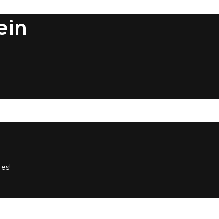
ein
 es!