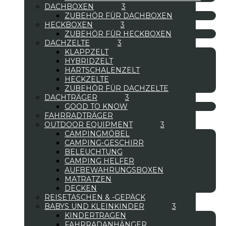
DACHBOXEN
ZUBEHÖR FÜR DACHBOXEN
HECKBOXEN
ZUBEHÖR FÜR HECKBOXEN
DACHZELTE
KLAPPZELT
HYBRIDZELT
HARTSCHALENZELT
HECKZELTE
ZUBEHÖR FÜR DACHZELTE
DACHTRÄGER
GOOD TO KNOW
FAHRRADTRÄGER
OUTDOOR EQUIPMENT
CAMPINGMÖBEL
CAMPING-GESCHIRR
BELEUCHTUNG
CAMPING HELFER
AUFBEWAHRUNGSBOXEN
MATRATZEN
DECKEN
REISETASCHEN & -GEPÄCK
BABYS UND KLEINKINDER
KINDERTRAGEN
FAHRRADANHÄNGER