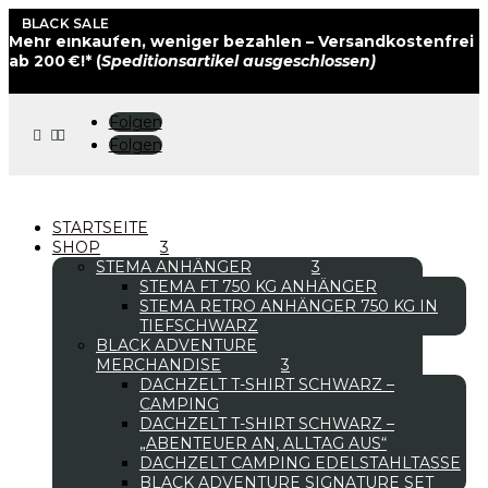
BLACK SALE
BLACK SALE
Mehr einkaufen, weniger bezahlen – Versandkostenfrei
ab 200 €!* (
Speditionsartikel ausgeschlossen)
Folgen



Folgen
STARTSEITE
SHOP
STEMA ANHÄNGER
STEMA FT 750 KG ANHÄNGER
STEMA RETRO ANHÄNGER 750 KG IN
TIEFSCHWARZ
BLACK ADVENTURE
MERCHANDISE
DACHZELT T-SHIRT SCHWARZ –
CAMPING
DACHZELT T-SHIRT SCHWARZ –
„ABENTEUER AN, ALLTAG AUS“
DACHZELT CAMPING EDELSTAHLTASSE
BLACK ADVENTURE SIGNATURE SET