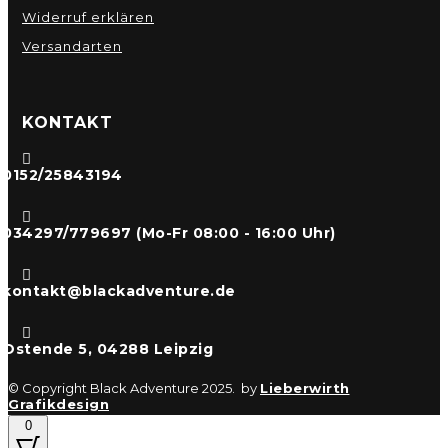
Widerruf erklären
Versandarten
KONTAKT

0152/25843194

034297/779697 (Mo-Fr 08:00 - 16:00 Uhr)

kontakt@blackadventure.de

Ostende 5, 04288 Leipzig
© Copyright Black Adventure 2025. by
Lieberwirth
Grafikdesign
0