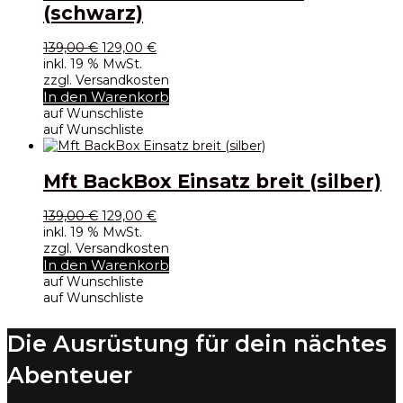
(schwarz)
Ursprünglicher
Aktueller
139,00
€
129,00
€
Preis
Preis
inkl. 19 % MwSt.
war:
ist:
zzgl. Versandkosten
139,00 €
129,00 €.
In den Warenkorb
auf Wunschliste
auf Wunschliste
Mft BackBox Einsatz breit (silber)
Ursprünglicher
Aktueller
139,00
€
129,00
€
Preis
Preis
inkl. 19 % MwSt.
war:
ist:
zzgl. Versandkosten
139,00 €
129,00 €.
In den Warenkorb
auf Wunschliste
auf Wunschliste
Die Ausrüstung für dein nächtes
Abenteuer