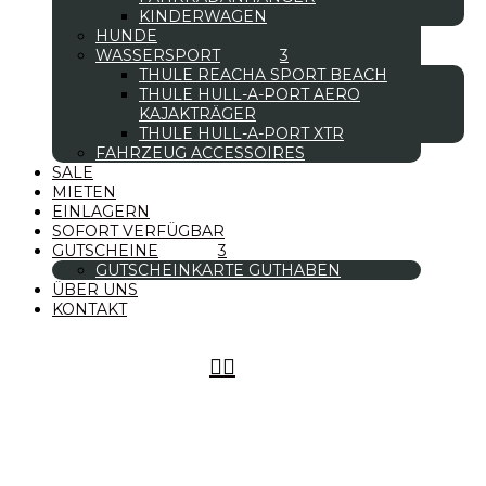
KINDERWAGEN
HUNDE
WASSERSPORT
THULE REACHA SPORT BEACH
THULE HULL-A-PORT AERO
KAJAKTRÄGER
THULE HULL-A-PORT XTR
FAHRZEUG ACCESSOIRES
SALE
MIETEN
EINLAGERN
SOFORT VERFÜGBAR
GUTSCHEINE
GUTSCHEINKARTE GUTHABEN
ÜBER UNS
KONTAKT

