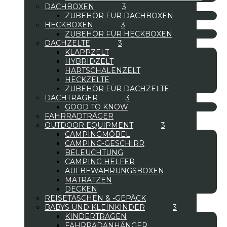
DACHBOXEN
ZUBEHÖR FÜR DACHBOXEN
HECKBOXEN
ZUBEHÖR FÜR HECKBOXEN
DACHZELTE
KLAPPZELT
HYBRIDZELT
HARTSCHALENZELT
HECKZELTE
ZUBEHÖR FÜR DACHZELTE
DACHTRÄGER
GOOD TO KNOW
FAHRRADTRÄGER
OUTDOOR EQUIPMENT
CAMPINGMÖBEL
CAMPING-GESCHIRR
BELEUCHTUNG
CAMPING HELFER
AUFBEWAHRUNGSBOXEN
MATRATZEN
DECKEN
REISETASCHEN & -GEPÄCK
BABYS UND KLEINKINDER
KINDERTRAGEN
FAHRRADANHÄNGER