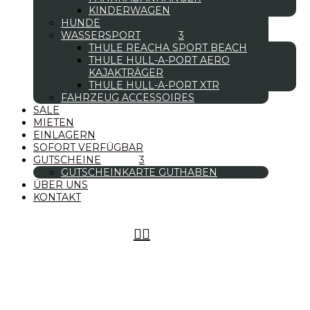
KINDERWAGEN
HUNDE
WASSERSPORT
THULE REACHA SPORT BEACH
THULE HULL-A-PORT AERO
KAJAKTRÄGER
THULE HULL-A-PORT XTR
FAHRZEUG ACCESSOIRES
SALE
MIETEN
EINLAGERN
SOFORT VERFÜGBAR
GUTSCHEINE
GUTSCHEINKARTE GUTHABEN
ÜBER UNS
KONTAKT

