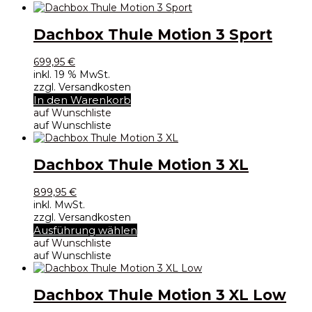
Dachbox Thule Motion 3 Sport
699,95
€
inkl. 19 % MwSt.
zzgl. Versandkosten
In den Warenkorb
auf Wunschliste
auf Wunschliste
Dachbox Thule Motion 3 XL
899,95
€
inkl. MwSt.
zzgl. Versandkosten
Dieses
Ausführung wählen
Produkt
auf Wunschliste
weist
auf Wunschliste
mehrere
Varianten
auf.
Dachbox Thule Motion 3 XL Low
Die