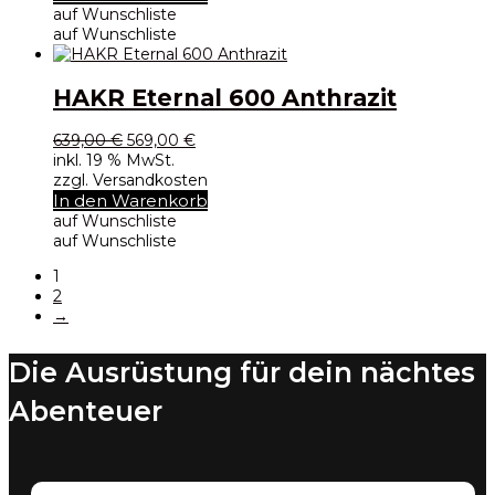
Produktseite
auf Wunschliste
gewählt
auf Wunschliste
werden
HAKR Eternal 600 Anthrazit
Ursprünglicher
Aktueller
639,00
€
569,00
€
Preis
Preis
inkl. 19 % MwSt.
war:
ist:
zzgl. Versandkosten
639,00 €
569,00 €.
In den Warenkorb
auf Wunschliste
auf Wunschliste
1
2
→
Die Ausrüstung für dein nächtes
Abenteuer