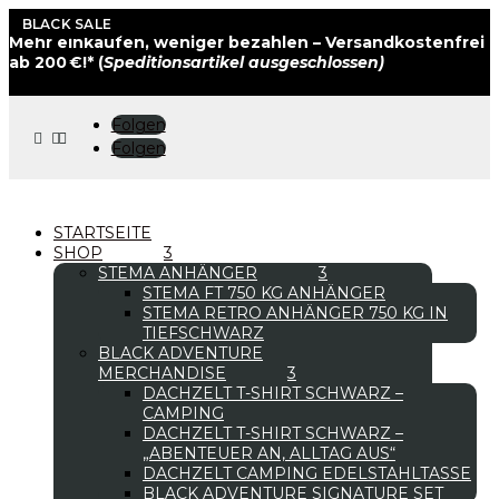
BLACK SALE
Mehr einkaufen, weniger bezahlen – Versandkostenfrei
ab 200 €!* (
Speditionsartikel ausgeschlossen)
Folgen



Folgen
STARTSEITE
SHOP
STEMA ANHÄNGER
STEMA FT 750 KG ANHÄNGER
STEMA RETRO ANHÄNGER 750 KG IN
TIEFSCHWARZ
BLACK ADVENTURE
MERCHANDISE
DACHZELT T-SHIRT SCHWARZ –
CAMPING
DACHZELT T-SHIRT SCHWARZ –
„ABENTEUER AN, ALLTAG AUS“
DACHZELT CAMPING EDELSTAHLTASSE
BLACK ADVENTURE SIGNATURE SET