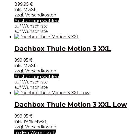
Optionen
899,95
€
können
inkl. MwSt.
auf
zzgl. Versandkosten
der
Dieses
Ausführung wählen
Produktseite
Produkt
auf Wunschliste
gewählt
weist
auf Wunschliste
werden
mehrere
Varianten
auf.
Dachbox Thule Motion 3 XXL
Die
Optionen
999,95
€
können
inkl. MwSt.
auf
zzgl. Versandkosten
der
Dieses
Ausführung wählen
Produktseite
Produkt
auf Wunschliste
gewählt
weist
auf Wunschliste
werden
mehrere
Varianten
auf.
Dachbox Thule Motion 3 XXL Low
Die
Optionen
999,95
€
können
inkl. 19 % MwSt.
auf
zzgl. Versandkosten
der
In den Warenkorb