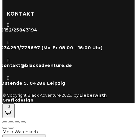
KONTAKT

0152/25843194

034297/779697 (Mo-Fr 08:00 - 16:00 Uhr)

kontakt@blackadventure.de

Ostende 5, 04288 Leipzig
© Copyright Black Adventure 2025. by
Lieberwirth
Grafikdesign
0
Mein Warenkorb