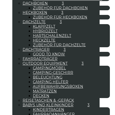
DACHBOXEN
ZUBEHÖR FÜR DACHBOXEN
HECKBOXEN
ZUBEHÖR FÜR HECKBOXEN
DACHZELTE
KLAPPZELT
HYBRIDZELT
HARTSCHALENZELT
HECKZELTE
ZUBEHÖR FÜR DACHZELTE
DACHTRÄGER
GOOD TO KNOW
FAHRRADTRÄGER
OUTDOOR EQUIPMENT
CAMPINGMÖBEL
CAMPING-GESCHIRR
BELEUCHTUNG
CAMPING HELFER
AUFBEWAHRUNGSBOXEN
MATRATZEN
DECKEN
REISETASCHEN & -GEPÄCK
BABYS UND KLEINKINDER
KINDERTRAGEN
FAHRRADANHÄNGER