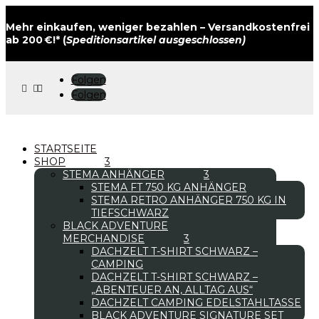
Mehr einkaufen, weniger bezahlen – Versandkostenfrei
ab 200 €!* (
Speditionsartikel ausgeschlossen)
Folgen



Folgen
STARTSEITE
SHOP
STEMA ANHÄNGER
STEMA FT 750 KG ANHÄNGER
STEMA RETRO ANHÄNGER 750 KG IN
TIEFSCHWARZ
BLACK ADVENTURE
MERCHANDISE
DACHZELT T-SHIRT SCHWARZ –
CAMPING
DACHZELT T-SHIRT SCHWARZ –
„ABENTEUER AN, ALLTAG AUS“
DACHZELT CAMPING EDELSTAHLTASSE
BLACK ADVENTURE SIGNATURE SET