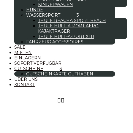
KINDERWAGEN
HUNDE
WASSERSPORT
THULE REACHA SPORT BEACH
THULE HULL-A-PORT AERO
KAJAKTRÄGER
THULE HULL-A-PORT XTR
FAHRZEUG ACCESSOIRES
SALE
MIETEN
EINLAGERN
SOFORT VERFÜGBAR
GUTSCHEINE
GUTSCHEINKARTE GUTHABEN
ÜBER UNS
KONTAKT

