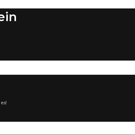
ein
 es!