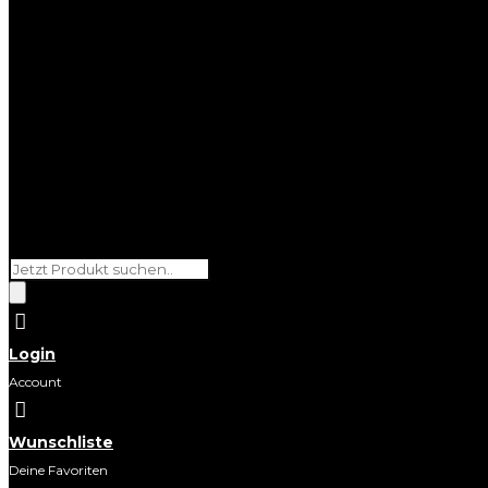
Products
search

Login
Account

Wunschliste
Deine Favoriten