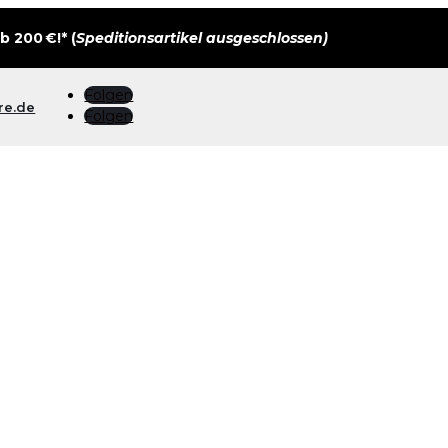
 200 €!* (
Speditionsartikel ausgeschlossen)
Folgen
re.de
Folgen