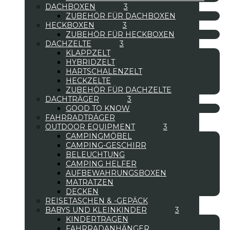
DACHBOXEN
ZUBEHÖR FÜR DACHBOXEN
HECKBOXEN
ZUBEHÖR FÜR HECKBOXEN
DACHZELTE
KLAPPZELT
HYBRIDZELT
HARTSCHALENZELT
HECKZELTE
ZUBEHÖR FÜR DACHZELTE
DACHTRÄGER
GOOD TO KNOW
FAHRRADTRÄGER
OUTDOOR EQUIPMENT
CAMPINGMÖBEL
CAMPING-GESCHIRR
BELEUCHTUNG
CAMPING HELFER
AUFBEWAHRUNGSBOXEN
MATRATZEN
DECKEN
REISETASCHEN & -GEPÄCK
BABYS UND KLEINKINDER
KINDERTRAGEN
FAHRRADANHÄNGER