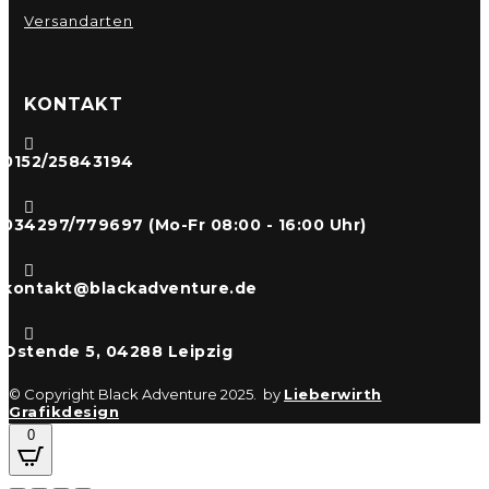
Versandarten
KONTAKT

0152/25843194

034297/779697 (Mo-Fr 08:00 - 16:00 Uhr)

kontakt@blackadventure.de

Ostende 5, 04288 Leipzig
© Copyright Black Adventure 2025. by
Lieberwirth
Grafikdesign
0