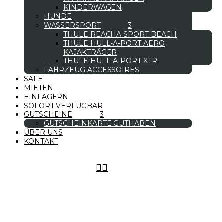
KINDERWAGEN
HUNDE
WASSERSPORT
THULE REACHA SPORT BEACH
THULE HULL-A-PORT AERO
KAJAKTRÄGER
THULE HULL-A-PORT XTR
FAHRZEUG ACCESSOIRES
SALE
MIETEN
EINLAGERN
SOFORT VERFÜGBAR
GUTSCHEINE
GUTSCHEINKARTE GUTHABEN
ÜBER UNS
KONTAKT

