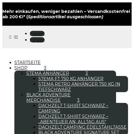
Mehr einkaufen, weniger bezahlen – Versandkostenfrei
ab 200 €!* (
Speditionsartikel ausgeschlossen)
Folgen



Folgen
STARTSEITE
SHOP
STEMA ANHÄNGER
STEMA FT 750 KG ANHÄNGER
STEMA RETRO ANHÄNGER 750 KG IN
TIEFSCHWARZ
BLACK ADVENTURE
MERCHANDISE
DACHZELT T-SHIRT SCHWARZ –
CAMPING
DACHZELT T-SHIRT SCHWARZ –
„ABENTEUER AN, ALLTAG AUS“
DACHZELT CAMPING EDELSTAHLTASSE
BLACK ADVENTURE SIGNATURE SET