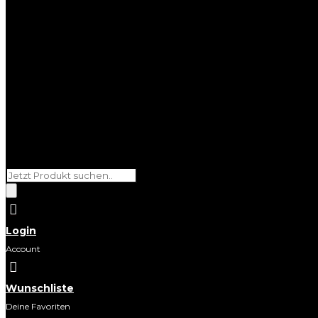
Products
search

Login
Account

Wunschliste
Deine Favoriten