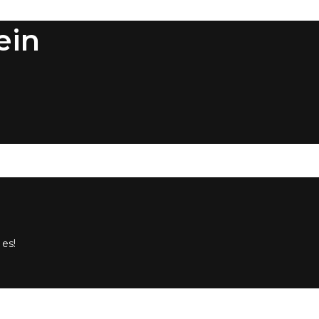
ein
 es!