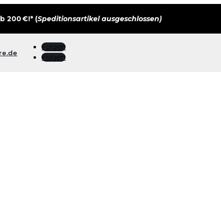
 200 €!* (
Speditionsartikel ausgeschlossen)
Folgen
re.de
Folgen