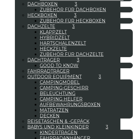
DACHBOXEN
ZUBEHÖR FÜR DACHBOXEN
HECKBOXEN
ZUBEHÖR FÜR HECKBOXEN
DACHZELTE
KLAPPZELT
HYBRIDZELT
HARTSCHALENZELT
HECKZELTE
ZUBEHÖR FÜR DACHZELTE
DACHTRÄGER
GOOD TO KNOW
FAHRRADTRÄGER
OUTDOOR EQUIPMENT
CAMPINGMÖBEL
CAMPING-GESCHIRR
BELEUCHTUNG
CAMPING HELFER
AUFBEWAHRUNGSBOXEN
MATRATZEN
DECKEN
REISETASCHEN & -GEPÄCK
BABYS UND KLEINKINDER
KINDERTRAGEN
FAHRRADANHÄNGER