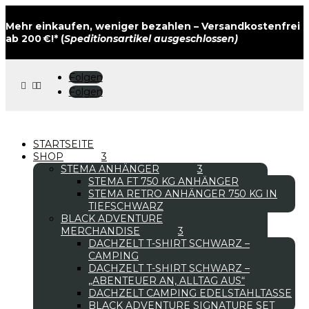
Mehr einkaufen, weniger bezahlen – Versandkostenfrei
ab 200 €!* (
Speditionsartikel ausgeschlossen)
Folgen



Folgen
STARTSEITE
SHOP
STEMA ANHÄNGER
STEMA FT 750 KG ANHÄNGER
STEMA RETRO ANHÄNGER 750 KG IN
TIEFSCHWARZ
BLACK ADVENTURE
MERCHANDISE
DACHZELT T-SHIRT SCHWARZ –
CAMPING
DACHZELT T-SHIRT SCHWARZ –
„ABENTEUER AN, ALLTAG AUS“
DACHZELT CAMPING EDELSTAHLTASSE
BLACK ADVENTURE SIGNATURE SET