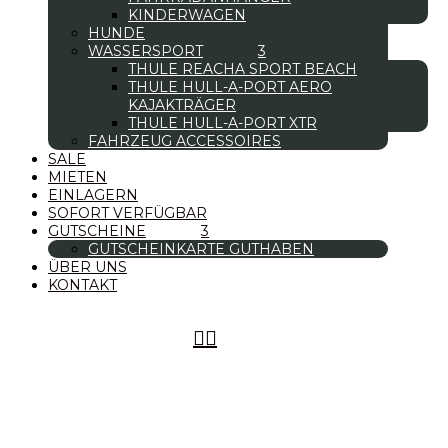
KINDERWAGEN
HUNDE
WASSERSPORT
THULE REACHA SPORT BEACH
THULE HULL-A-PORT AERO
KAJAKTRÄGER
THULE HULL-A-PORT XTR
FAHRZEUG ACCESSOIRES
SALE
MIETEN
EINLAGERN
SOFORT VERFÜGBAR
GUTSCHEINE
GUTSCHEINKARTE GUTHABEN
ÜBER UNS
KONTAKT

