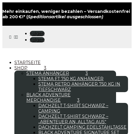
Mehr einkaufen, weniger bezahlen – Versandkostenfrei
ab 200 €!* (
Speditionsartikel ausgeschlossen)
Folgen



Folgen
STARTSEITE
SHOP
STEMA ANHÄNGER
STEMA FT 750 KG ANHÄNGER
STEMA RETRO ANHÄNGER 750 KG IN
TIEFSCHWARZ
BLACK ADVENTURE
MERCHANDISE
DACHZELT T-SHIRT SCHWARZ –
CAMPING
DACHZELT T-SHIRT SCHWARZ –
„ABENTEUER AN, ALLTAG AUS“
DACHZELT CAMPING EDELSTAHLTASSE
BLACK ADVENTURE SIGNATURE SET