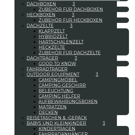
DACHBOXEN
ZUBEHÖR FÜR DACHBOXEN
HECKBOXEN
ZUBEHÖR FÜR HECKBOXEN
DACHZELTE
KLAPPZELT
HYBRIDZELT
HARTSCHALENZELT
HECKZELTE
ZUBEHÖR FÜR DACHZELTE
DACHTRÄGER
GOOD TO KNOW
FAHRRADTRÄGER
OUTDOOR EQUIPMENT
CAMPINGMÖBEL
CAMPING-GESCHIRR
BELEUCHTUNG
CAMPING HELFER
AUFBEWAHRUNGSBOXEN
MATRATZEN
DECKEN
REISETASCHEN & -GEPÄCK
BABYS UND KLEINKINDER
KINDERTRAGEN
FAHRRADANHÄNGER