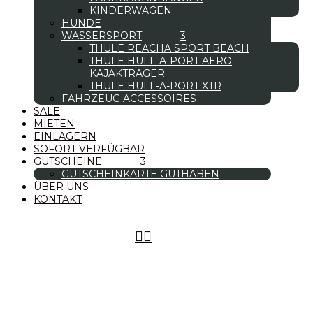
KINDERWAGEN
HUNDE
WASSERSPORT
THULE REACHA SPORT BEACH
THULE HULL-A-PORT AERO
KAJAKTRÄGER
THULE HULL-A-PORT XTR
FAHRZEUG ACCESSOIRES
SALE
MIETEN
EINLAGERN
SOFORT VERFÜGBAR
GUTSCHEINE
GUTSCHEINKARTE GUTHABEN
ÜBER UNS
KONTAKT

