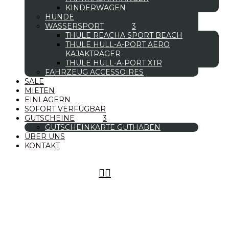
KINDERWAGEN
HUNDE
WASSERSPORT
THULE REACHA SPORT BEACH
THULE HULL-A-PORT AERO
KAJAKTRÄGER
THULE HULL-A-PORT XTR
FAHRZEUG ACCESSOIRES
SALE
MIETEN
EINLAGERN
SOFORT VERFÜGBAR
GUTSCHEINE
GUTSCHEINKARTE GUTHABEN
ÜBER UNS
KONTAKT

