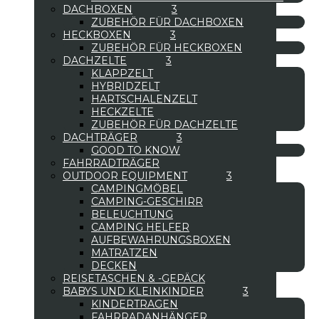
DACHBOXEN
ZUBEHÖR FÜR DACHBOXEN
HECKBOXEN
ZUBEHÖR FÜR HECKBOXEN
DACHZELTE
KLAPPZELT
HYBRIDZELT
HARTSCHALENZELT
HECKZELTE
ZUBEHÖR FÜR DACHZELTE
DACHTRÄGER
GOOD TO KNOW
FAHRRADTRÄGER
OUTDOOR EQUIPMENT
CAMPINGMÖBEL
CAMPING-GESCHIRR
BELEUCHTUNG
CAMPING HELFER
AUFBEWAHRUNGSBOXEN
MATRATZEN
DECKEN
REISETASCHEN & -GEPÄCK
BABYS UND KLEINKINDER
KINDERTRAGEN
FAHRRADANHÄNGER