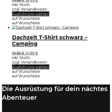
Ursprünglicher
Aktueller
19,95
€
14,99
€
Preis
Preis
inkl. MwSt.
war:
ist:
zzgl. Versandkosten
19,95 €
14,99 €.
Dieses
Ausführung wählen
Produkt
auf Wunschliste
weist
auf Wunschliste
mehrere
Varianten
auf.
Dachzelt T-Shirt schwarz –
Die
Camping
Optionen
können
Ursprünglicher
Aktueller
19,95
€
14,99
€
auf
Preis
Preis
inkl. MwSt.
der
war:
ist:
zzgl. Versandkosten
Produktseite
19,95 €
14,99 €.
Dieses
Ausführung wählen
gewählt
Produkt
auf Wunschliste
werden
weist
auf Wunschliste
mehrere
Varianten
Die Ausrüstung für dein nächtes
auf.
Die
Abenteuer
Optionen
können
auf
der