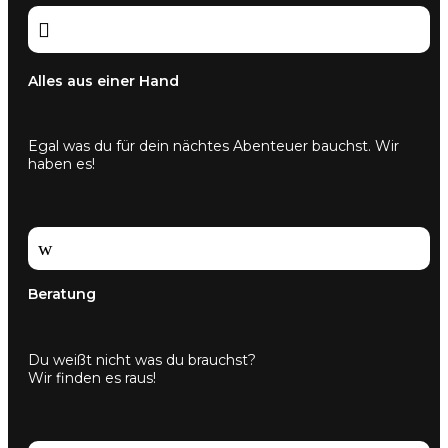
Produktseite

gewählt
werden
Alles aus einer Hand
Egal was du für dein nächtes Abenteuer bauchst. Wir
haben es!
w
Beratung
Du weißt nicht was du brauchst?
Wir finden es raus!