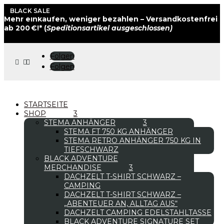
BLACK SALE
BLACK SALE
Mehr einkaufen, weniger bezahlen – Versandkostenfrei
ab 200 €!* (
Speditionsartikel ausgeschlossen)
Folgen



Folgen
STARTSEITE
SHOP
STEMA ANHÄNGER
STEMA FT 750 KG ANHÄNGER
STEMA RETRO ANHÄNGER 750 KG IN
TIEFSCHWARZ
BLACK ADVENTURE
MERCHANDISE
DACHZELT T-SHIRT SCHWARZ –
CAMPING
DACHZELT T-SHIRT SCHWARZ –
„ABENTEUER AN, ALLTAG AUS“
DACHZELT CAMPING EDELSTAHLTASSE
BLACK ADVENTURE SIGNATURE SET