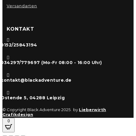
Versandarten
KONTAKT

0152/25843194

034297/779697 (Mo-Fr 08:00 - 16:00 Uhr)

kontakt@blackadventure.de

Ostende 5, 04288 Leipzig
© Copyright Black Adventure 2025. by
Lieberwirth
Grafikdesign
0