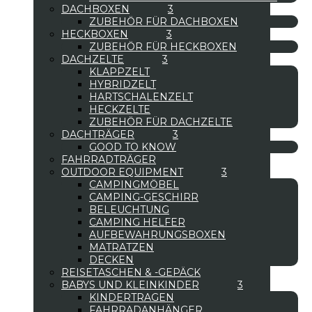
DACHBOXEN
ZUBEHÖR FÜR DACHBOXEN
HECKBOXEN
ZUBEHÖR FÜR HECKBOXEN
DACHZELTE
KLAPPZELT
HYBRIDZELT
HARTSCHALENZELT
HECKZELTE
ZUBEHÖR FÜR DACHZELTE
DACHTRÄGER
GOOD TO KNOW
FAHRRADTRÄGER
OUTDOOR EQUIPMENT
CAMPINGMÖBEL
CAMPING-GESCHIRR
BELEUCHTUNG
CAMPING HELFER
AUFBEWAHRUNGSBOXEN
MATRATZEN
DECKEN
REISETASCHEN & -GEPÄCK
BABYS UND KLEINKINDER
KINDERTRAGEN
FAHRRADANHÄNGER