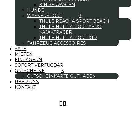
KINDERWAGEN
HUNDE
WASSERSPORT
THULE REACHA SPORT BEACH
THULE HULL-A-PORT AERO
KAJAKTRÄGER
THULE HULL-A-PORT XTR
FAHRZEUG ACCESSOIRES
SALE
MIETEN
EINLAGERN
SOFORT VERFÜGBAR
GUTSCHEINE
GUTSCHEINKARTE GUTHABEN
ÜBER UNS
KONTAKT

