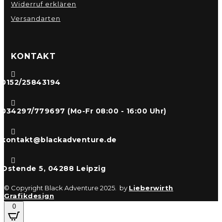
Widerruf erklären
Versandarten
KONTAKT

0152/25843194

034297/779697 (Mo-Fr 08:00 - 16:00 Uhr)

kontakt@blackadventure.de

Ostende 5, 04288 Leipzig
© Copyright Black Adventure 2025. by
Lieberwirth
Grafikdesign
0