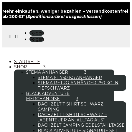
Mehr einkaufen, weniger bezahlen – Versandkostenfrei
ab 200 €!* (
Speditionsartikel ausgeschlossen)
Folgen



Folgen
STARTSEITE
SHOP
STEMA ANHÄNGER
STEMA FT 750 KG ANHÄNGER
STEMA RETRO ANHÄNGER 750 KG IN
TIEFSCHWARZ
BLACK ADVENTURE
MERCHANDISE
DACHZELT T-SHIRT SCHWARZ –
CAMPING
DACHZELT T-SHIRT SCHWARZ –
„ABENTEUER AN, ALLTAG AUS“
DACHZELT CAMPING EDELSTAHLTASSE
BLACK ADVENTURE SIGNATURE SET