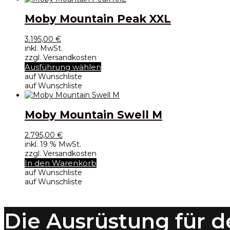
Varianten
auf.
Moby Mountain Peak XXL
Die
Optionen
3.195,00
€
können
inkl. MwSt.
auf
zzgl. Versandkosten
der
Dieses
Ausführung wählen
Produktseite
Produkt
auf Wunschliste
gewählt
weist
auf Wunschliste
werden
mehrere
Varianten
auf.
Moby Mountain Swell M
Die
Optionen
2.795,00
€
können
inkl. 19 % MwSt.
auf
zzgl. Versandkosten
der
In den Warenkorb
Produktseite
auf Wunschliste
gewählt
auf Wunschliste
werden
Die Ausrüstung für d