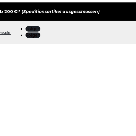
 200 €!* (
Speditionsartikel ausgeschlossen)
Folgen
re.de
Folgen