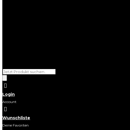
Products
search

Login
Account

Wunschliste
Deine Favoriten