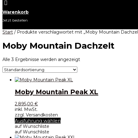

Warenkorb
Jetzt bestellen
Start
/ Produkte verschlagwortet mit „Moby Mountain Dachzel
Moby Mountain Dachzelt
Alle 3 Ergebnisse werden angezeigt
Moby Mountain Peak XL
2.895,00
€
inkl. MwSt.
zzgl. Versandkosten
Dieses
Ausführung wählen
Produkt
auf Wunschliste
weist
auf Wunschliste
mehrere