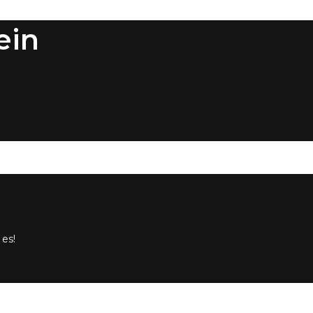
ein
 es!