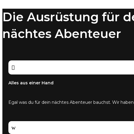
Varianten
auf.
Die Ausrüstung für d
Die
Optionen
können
nächtes Abenteuer
auf
der
Produktseite
gewählt
werden

Alles aus einer Hand
Egal was du für dein nächtes Abenteuer bauchst. Wir haben
w