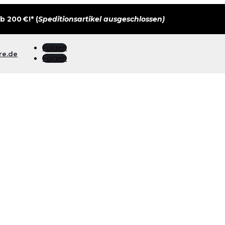
 200 €!* (
Speditionsartikel ausgeschlossen)
Folgen
re.de
Folgen