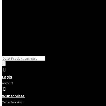
Products
search

Login
Account

Wunschliste
Deine Favoriten