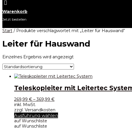

Warenkorb
Jetzt bestellen
Start
/ Produkte verschlagwortet mit „Leiter für Hauswand“
Leiter für Hauswand
Einzelnes Ergebnis wird angezeigt
Teleskopleiter mit Leitertec Syste
269,99
€
–
369,99
€
inkl. MwSt.
zzgl. Versandkosten
Dieses
Ausführung wählen
Produkt
auf Wunschliste
weist
auf Wunschliste
mehrere