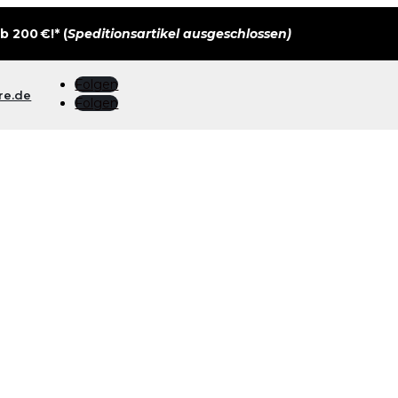
 200 €!* (
Speditionsartikel ausgeschlossen)
Folgen
re.de
Folgen