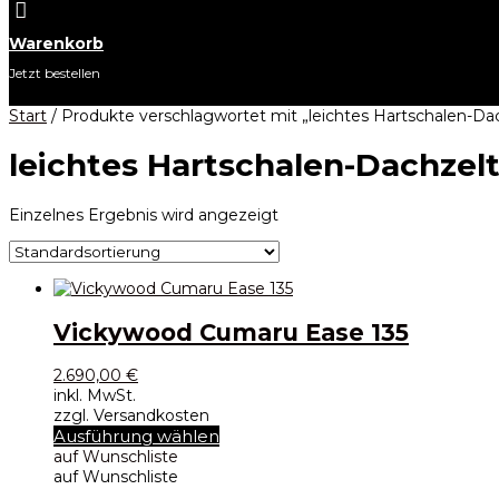

Warenkorb
Jetzt bestellen
Start
/ Produkte verschlagwortet mit „leichtes Hartschalen-Da
leichtes Hartschalen-Dachzel
Einzelnes Ergebnis wird angezeigt
Vickywood Cumaru Ease 135
2.690,00
€
inkl. MwSt.
zzgl. Versandkosten
Dieses
Ausführung wählen
Produkt
auf Wunschliste
weist
auf Wunschliste
mehrere