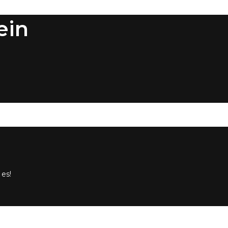
ein
 es!