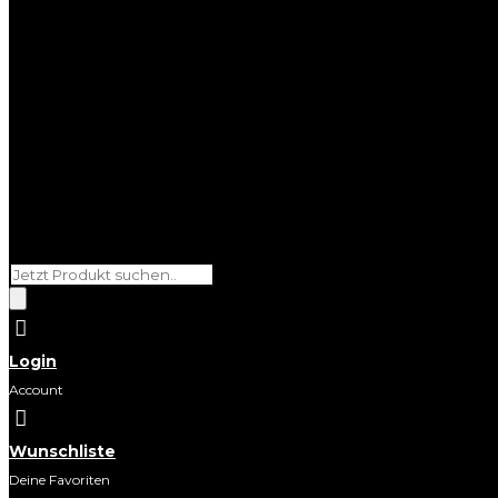
Products
search

Login
Account

Wunschliste
Deine Favoriten