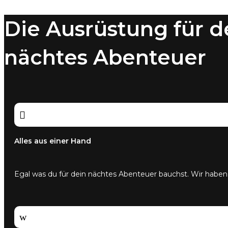
Varianten
auf.
Die Ausrüstung für d
Die
Optionen
können
nächtes Abenteuer
auf
der
Produktseite
gewählt
werden

Alles aus einer Hand
Egal was du für dein nächtes Abenteuer bauchst. Wir haben
w