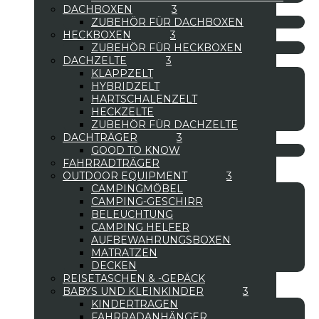
DACHBOXEN
ZUBEHÖR FÜR DACHBOXEN
HECKBOXEN
ZUBEHÖR FÜR HECKBOXEN
DACHZELTE
KLAPPZELT
HYBRIDZELT
HARTSCHALENZELT
HECKZELTE
ZUBEHÖR FÜR DACHZELTE
DACHTRÄGER
GOOD TO KNOW
FAHRRADTRÄGER
OUTDOOR EQUIPMENT
CAMPINGMÖBEL
CAMPING-GESCHIRR
BELEUCHTUNG
CAMPING HELFER
AUFBEWAHRUNGSBOXEN
MATRATZEN
DECKEN
REISETASCHEN & -GEPÄCK
BABYS UND KLEINKINDER
KINDERTRAGEN
FAHRRADANHÄNGER