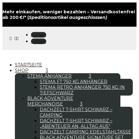
Mehr einkaufen, weniger bezahlen – Versandkostenfrei
ab 200 €!* (
Speditionsartikel ausgeschlossen)
Folgen



Folgen
STARTSEITE
SHOP
STEMA ANHÄNGER
STEMA FT 750 KG ANHÄNGER
STEMA RETRO ANHÄNGER 750 KG IN
TIEFSCHWARZ
BLACK ADVENTURE
MERCHANDISE
DACHZELT T-SHIRT SCHWARZ –
CAMPING
DACHZELT T-SHIRT SCHWARZ –
„ABENTEUER AN, ALLTAG AUS“
DACHZELT CAMPING EDELSTAHLTASSE
BLACK ADVENTURE SIGNATURE SET