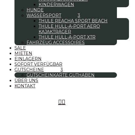
KINDERWAGEN
HUNDE
WASSERSPORT
THULE REACHA SPORT BEACH
THULE HULL-A-PORT AERO
KAJAKTRÄGER
THULE HULL-A-PORT XTR
FAHRZEUG ACCESSOIRES
SALE
MIETEN
EINLAGERN
SOFORT VERFÜGBAR
GUTSCHEINE
GUTSCHEINKARTE GUTHABEN
ÜBER UNS
KONTAKT

