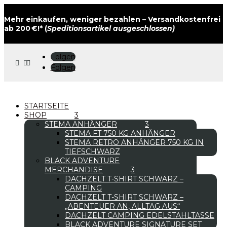
Mehr einkaufen, weniger bezahlen – Versandkostenfrei
ab 200 €!* (
Speditionsartikel ausgeschlossen)
Folgen



Folgen
STARTSEITE
SHOP
STEMA ANHÄNGER
STEMA FT 750 KG ANHÄNGER
STEMA RETRO ANHÄNGER 750 KG IN
TIEFSCHWARZ
BLACK ADVENTURE
MERCHANDISE
DACHZELT T-SHIRT SCHWARZ –
CAMPING
DACHZELT T-SHIRT SCHWARZ –
„ABENTEUER AN, ALLTAG AUS“
DACHZELT CAMPING EDELSTAHLTASSE
BLACK ADVENTURE SIGNATURE SET