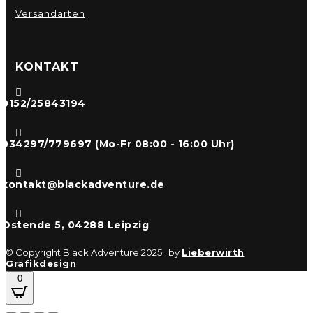
Versandarten
KONTAKT

0152/25843194

034297/779697 (Mo-Fr 08:00 - 16:00 Uhr)

kontakt@blackadventure.de

Ostende 5, 04288 Leipzig
© Copyright Black Adventure 2025. by
Lieberwirth
Grafikdesign
0