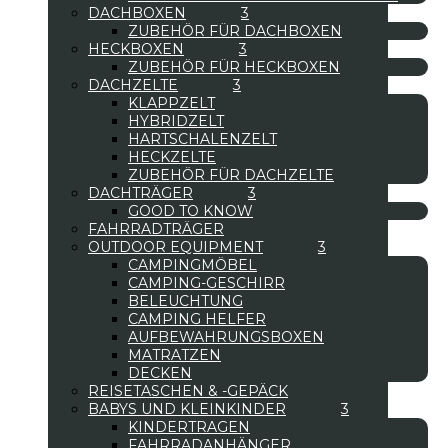
DACHBOXEN
ZUBEHÖR FÜR DACHBOXEN
HECKBOXEN
ZUBEHÖR FÜR HECKBOXEN
DACHZELTE
KLAPPZELT
HYBRIDZELT
HARTSCHALENZELT
HECKZELTE
ZUBEHÖR FÜR DACHZELTE
DACHTRÄGER
GOOD TO KNOW
FAHRRADTRÄGER
OUTDOOR EQUIPMENT
CAMPINGMÖBEL
CAMPING-GESCHIRR
BELEUCHTUNG
CAMPING HELFER
AUFBEWAHRUNGSBOXEN
MATRATZEN
DECKEN
REISETASCHEN & -GEPÄCK
BABYS UND KLEINKINDER
KINDERTRAGEN
FAHRRADANHÄNGER