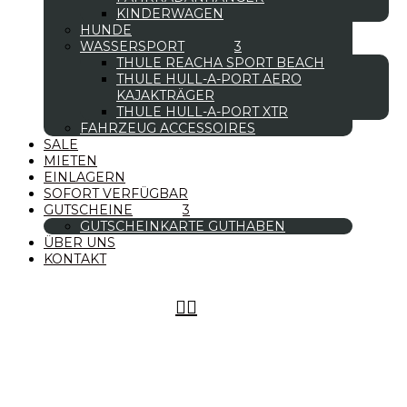
KINDERWAGEN
HUNDE
WASSERSPORT
THULE REACHA SPORT BEACH
THULE HULL-A-PORT AERO
KAJAKTRÄGER
THULE HULL-A-PORT XTR
FAHRZEUG ACCESSOIRES
SALE
MIETEN
EINLAGERN
SOFORT VERFÜGBAR
GUTSCHEINE
GUTSCHEINKARTE GUTHABEN
ÜBER UNS
KONTAKT

