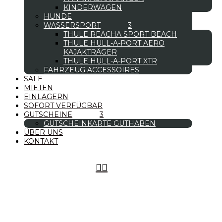
KINDERWAGEN
HUNDE
WASSERSPORT
THULE REACHA SPORT BEACH
THULE HULL-A-PORT AERO
KAJAKTRÄGER
THULE HULL-A-PORT XTR
FAHRZEUG ACCESSOIRES
SALE
MIETEN
EINLAGERN
SOFORT VERFÜGBAR
GUTSCHEINE
GUTSCHEINKARTE GUTHABEN
ÜBER UNS
KONTAKT

