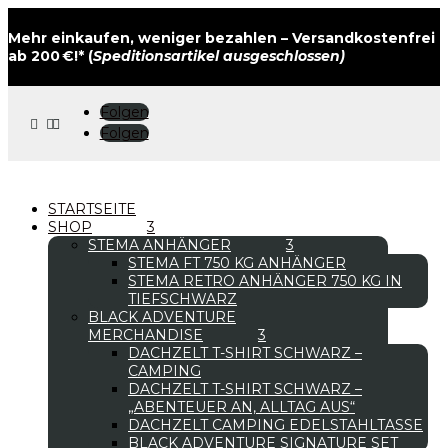
Mehr einkaufen, weniger bezahlen – Versandkostenfrei
ab 200 €!* (
Speditionsartikel ausgeschlossen)
Folgen



Folgen
STARTSEITE
SHOP
STEMA ANHÄNGER
STEMA FT 750 KG ANHÄNGER
STEMA RETRO ANHÄNGER 750 KG IN
TIEFSCHWARZ
BLACK ADVENTURE
MERCHANDISE
DACHZELT T-SHIRT SCHWARZ –
CAMPING
DACHZELT T-SHIRT SCHWARZ –
„ABENTEUER AN, ALLTAG AUS“
DACHZELT CAMPING EDELSTAHLTASSE
BLACK ADVENTURE SIGNATURE SET