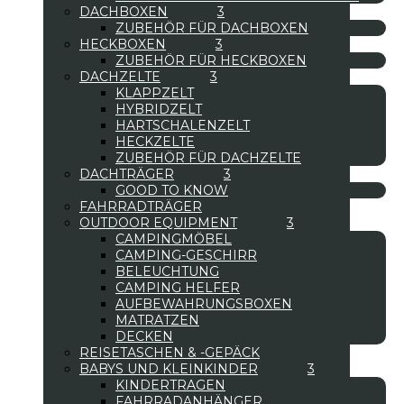
DACHBOXEN
ZUBEHÖR FÜR DACHBOXEN
HECKBOXEN
ZUBEHÖR FÜR HECKBOXEN
DACHZELTE
KLAPPZELT
HYBRIDZELT
HARTSCHALENZELT
HECKZELTE
ZUBEHÖR FÜR DACHZELTE
DACHTRÄGER
GOOD TO KNOW
FAHRRADTRÄGER
OUTDOOR EQUIPMENT
CAMPINGMÖBEL
CAMPING-GESCHIRR
BELEUCHTUNG
CAMPING HELFER
AUFBEWAHRUNGSBOXEN
MATRATZEN
DECKEN
REISETASCHEN & -GEPÄCK
BABYS UND KLEINKINDER
KINDERTRAGEN
FAHRRADANHÄNGER