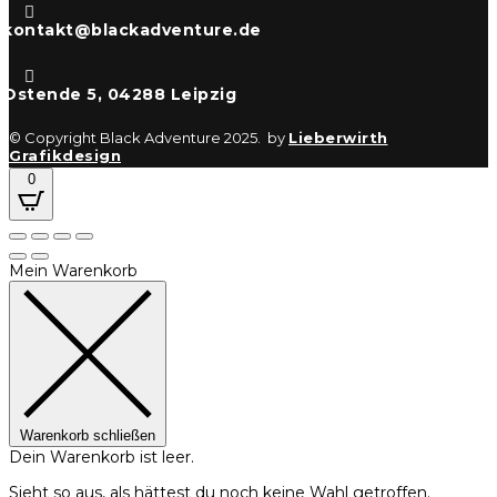

kontakt@blackadventure.de

Ostende 5, 04288 Leipzig
© Copyright Black Adventure 2025. by
Lieberwirth
Grafikdesign
0
Mein Warenkorb
Warenkorb schließen
Dein Warenkorb ist leer.
Sieht so aus, als hättest du noch keine Wahl getroffen.