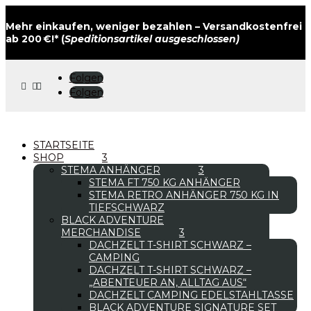
Mehr einkaufen, weniger bezahlen – Versandkostenfrei
ab 200 €!* (
Speditionsartikel ausgeschlossen)
Folgen



Folgen
STARTSEITE
SHOP
STEMA ANHÄNGER
STEMA FT 750 KG ANHÄNGER
STEMA RETRO ANHÄNGER 750 KG IN
TIEFSCHWARZ
BLACK ADVENTURE
MERCHANDISE
DACHZELT T-SHIRT SCHWARZ –
CAMPING
DACHZELT T-SHIRT SCHWARZ –
„ABENTEUER AN, ALLTAG AUS“
DACHZELT CAMPING EDELSTAHLTASSE
BLACK ADVENTURE SIGNATURE SET