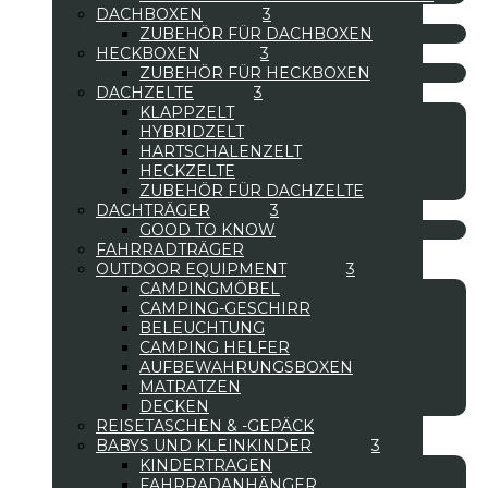
DACHBOXEN
ZUBEHÖR FÜR DACHBOXEN
HECKBOXEN
ZUBEHÖR FÜR HECKBOXEN
DACHZELTE
KLAPPZELT
HYBRIDZELT
HARTSCHALENZELT
HECKZELTE
ZUBEHÖR FÜR DACHZELTE
DACHTRÄGER
GOOD TO KNOW
FAHRRADTRÄGER
OUTDOOR EQUIPMENT
CAMPINGMÖBEL
CAMPING-GESCHIRR
BELEUCHTUNG
CAMPING HELFER
AUFBEWAHRUNGSBOXEN
MATRATZEN
DECKEN
REISETASCHEN & -GEPÄCK
BABYS UND KLEINKINDER
KINDERTRAGEN
FAHRRADANHÄNGER