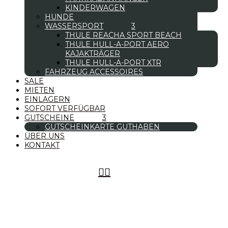
KINDERWAGEN
HUNDE
WASSERSPORT
THULE REACHA SPORT BEACH
THULE HULL-A-PORT AERO
KAJAKTRÄGER
THULE HULL-A-PORT XTR
FAHRZEUG ACCESSOIRES
SALE
MIETEN
EINLAGERN
SOFORT VERFÜGBAR
GUTSCHEINE
GUTSCHEINKARTE GUTHABEN
ÜBER UNS
KONTAKT

