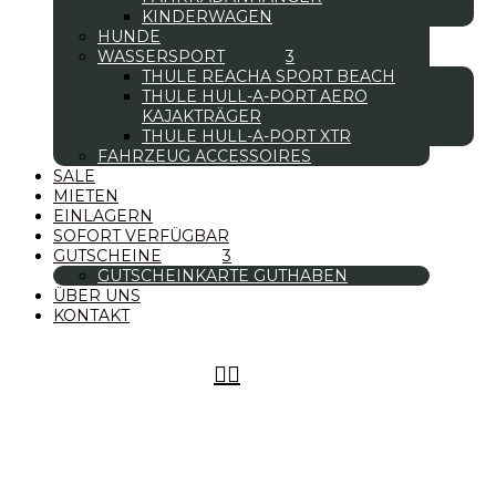
KINDERWAGEN
HUNDE
WASSERSPORT
THULE REACHA SPORT BEACH
THULE HULL-A-PORT AERO
KAJAKTRÄGER
THULE HULL-A-PORT XTR
FAHRZEUG ACCESSOIRES
SALE
MIETEN
EINLAGERN
SOFORT VERFÜGBAR
GUTSCHEINE
GUTSCHEINKARTE GUTHABEN
ÜBER UNS
KONTAKT

