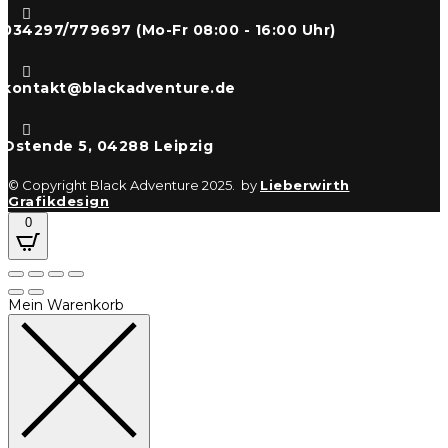

034297/779697 (Mo-Fr 08:00 - 16:00 Uhr)

kontakt@blackadventure.de

Ostende 5, 04288 Leipzig
© Copyright Black Adventure 2025. by
Lieberwirth
Grafikdesign
0
Mein Warenkorb