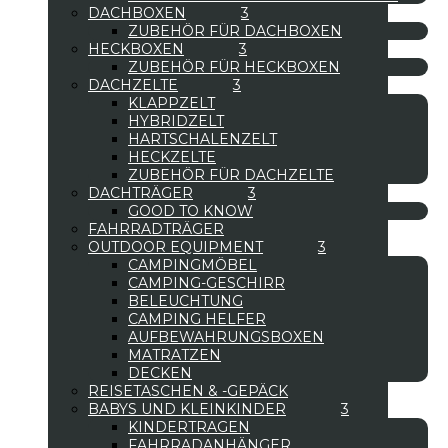
DACHBOXEN
ZUBEHÖR FÜR DACHBOXEN
HECKBOXEN
ZUBEHÖR FÜR HECKBOXEN
DACHZELTE
KLAPPZELT
HYBRIDZELT
HARTSCHALENZELT
HECKZELTE
ZUBEHÖR FÜR DACHZELTE
DACHTRÄGER
GOOD TO KNOW
FAHRRADTRÄGER
OUTDOOR EQUIPMENT
CAMPINGMÖBEL
CAMPING-GESCHIRR
BELEUCHTUNG
CAMPING HELFER
AUFBEWAHRUNGSBOXEN
MATRATZEN
DECKEN
REISETASCHEN & -GEPÄCK
BABYS UND KLEINKINDER
KINDERTRAGEN
FAHRRADANHÄNGER