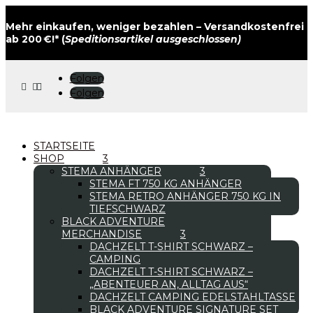
Mehr einkaufen, weniger bezahlen – Versandkostenfrei
ab 200 €!* (
Speditionsartikel ausgeschlossen)
Folgen



Folgen
STARTSEITE
SHOP
STEMA ANHÄNGER
STEMA FT 750 KG ANHÄNGER
STEMA RETRO ANHÄNGER 750 KG IN
TIEFSCHWARZ
BLACK ADVENTURE
MERCHANDISE
DACHZELT T-SHIRT SCHWARZ –
CAMPING
DACHZELT T-SHIRT SCHWARZ –
„ABENTEUER AN, ALLTAG AUS“
DACHZELT CAMPING EDELSTAHLTASSE
BLACK ADVENTURE SIGNATURE SET