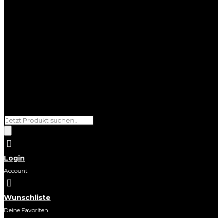
Products
search

Login
Account

Wunschliste
Deine Favoriten