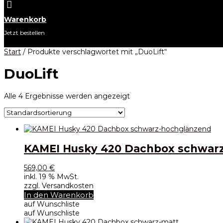

Warenkorb
Jetzt bestellen
Start
/ Produkte verschlagwortet mit „DuoLift“
DuoLift
Alle 4 Ergebnisse werden angezeigt
KAMEI Husky 420 Dachbox schwar
569,00
€
inkl. 19 % MwSt.
zzgl. Versandkosten
In den Warenkorb
auf Wunschliste
auf Wunschliste