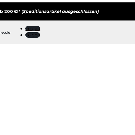
 200 €!* (
Speditionsartikel ausgeschlossen)
Folgen
re.de
Folgen