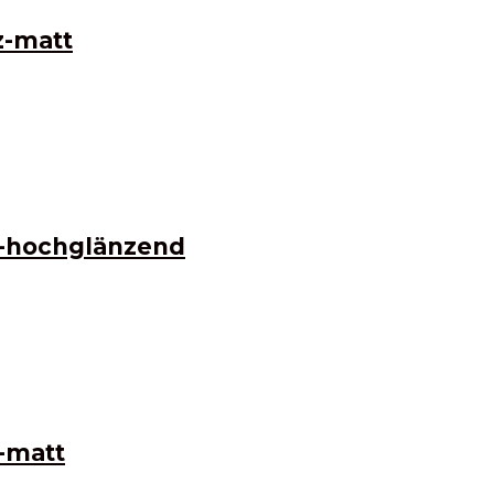
z-matt
z-hochglänzend
-matt