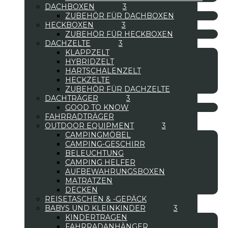
DACHBOXEN
ZUBEHÖR FÜR DACHBOXEN
HECKBOXEN
ZUBEHÖR FÜR HECKBOXEN
DACHZELTE
KLAPPZELT
HYBRIDZELT
HARTSCHALENZELT
HECKZELTE
ZUBEHÖR FÜR DACHZELTE
DACHTRÄGER
GOOD TO KNOW
FAHRRADTRÄGER
OUTDOOR EQUIPMENT
CAMPINGMÖBEL
CAMPING-GESCHIRR
BELEUCHTUNG
CAMPING HELFER
AUFBEWAHRUNGSBOXEN
MATRATZEN
DECKEN
REISETASCHEN & -GEPÄCK
BABYS UND KLEINKINDER
KINDERTRAGEN
FAHRRADANHÄNGER