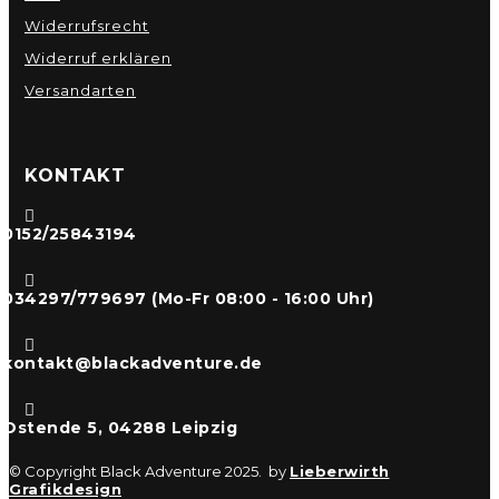
Widerrufsrecht
Widerruf erklären
Versandarten
KONTAKT

0152/25843194

034297/779697 (Mo-Fr 08:00 - 16:00 Uhr)

kontakt@blackadventure.de

Ostende 5, 04288 Leipzig
© Copyright Black Adventure 2025. by
Lieberwirth
Grafikdesign