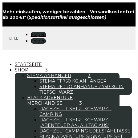
Mehr einkaufen, weniger bezahlen – Versandkostenfrei
ab 200 €!* (
Speditionsartikel ausgeschlossen)
Folgen



Folgen
STARTSEITE
SHOP
STEMA ANHÄNGER
STEMA FT 750 KG ANHÄNGER
STEMA RETRO ANHÄNGER 750 KG IN
TIEFSCHWARZ
BLACK ADVENTURE
MERCHANDISE
DACHZELT T-SHIRT SCHWARZ –
CAMPING
DACHZELT T-SHIRT SCHWARZ –
„ABENTEUER AN, ALLTAG AUS“
DACHZELT CAMPING EDELSTAHLTASSE
BLACK ADVENTURE SIGNATURE SET