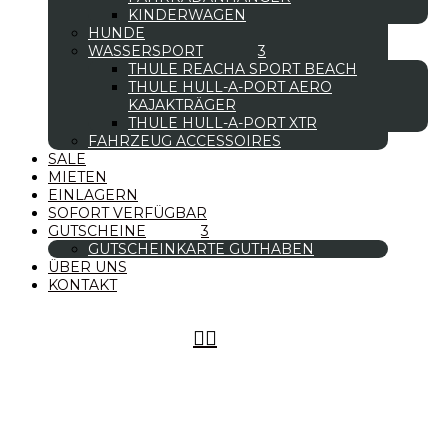
KINDERWAGEN
HUNDE
WASSERSPORT
THULE REACHA SPORT BEACH
THULE HULL-A-PORT AERO
KAJAKTRÄGER
THULE HULL-A-PORT XTR
FAHRZEUG ACCESSOIRES
SALE
MIETEN
EINLAGERN
SOFORT VERFÜGBAR
GUTSCHEINE
GUTSCHEINKARTE GUTHABEN
ÜBER UNS
KONTAKT

