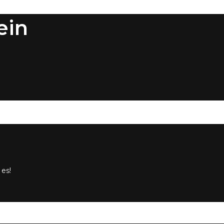
ein
 es!