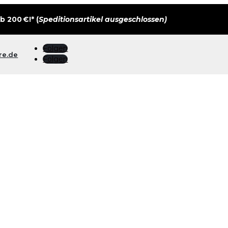
 200 €!* (
Speditionsartikel ausgeschlossen)
Folgen
re.de
Folgen