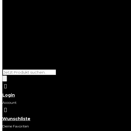
Products
search

Login
Account

Wunschliste
Deine Favoriten