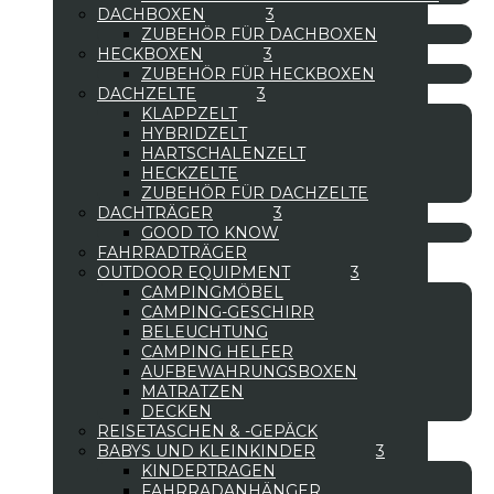
DACHBOXEN
ZUBEHÖR FÜR DACHBOXEN
HECKBOXEN
ZUBEHÖR FÜR HECKBOXEN
DACHZELTE
KLAPPZELT
HYBRIDZELT
HARTSCHALENZELT
HECKZELTE
ZUBEHÖR FÜR DACHZELTE
DACHTRÄGER
GOOD TO KNOW
FAHRRADTRÄGER
OUTDOOR EQUIPMENT
CAMPINGMÖBEL
CAMPING-GESCHIRR
BELEUCHTUNG
CAMPING HELFER
AUFBEWAHRUNGSBOXEN
MATRATZEN
DECKEN
REISETASCHEN & -GEPÄCK
BABYS UND KLEINKINDER
KINDERTRAGEN
FAHRRADANHÄNGER