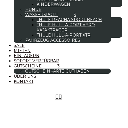
KINDERWAGEN
HUNDE
WASSERSPORT
THULE REACHA SPORT BEACH
THULE HULL-A-PORT AERO
KAJAKTRÄGER
THULE HULL-A-PORT XTR
FAHRZEUG ACCESSOIRES
SALE
MIETEN
EINLAGERN
SOFORT VERFÜGBAR
GUTSCHEINE
GUTSCHEINKARTE GUTHABEN
ÜBER UNS
KONTAKT

