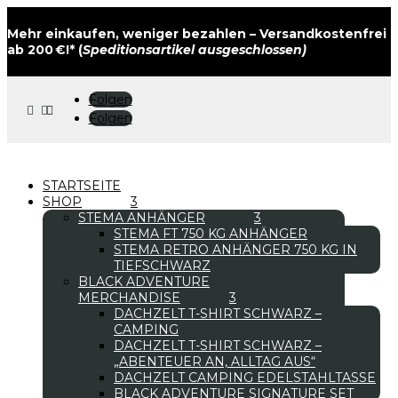
Mehr einkaufen, weniger bezahlen – Versandkostenfrei
ab 200 €!* (
Speditionsartikel ausgeschlossen)
Folgen



Folgen
STARTSEITE
SHOP
STEMA ANHÄNGER
STEMA FT 750 KG ANHÄNGER
STEMA RETRO ANHÄNGER 750 KG IN
TIEFSCHWARZ
BLACK ADVENTURE
MERCHANDISE
DACHZELT T-SHIRT SCHWARZ –
CAMPING
DACHZELT T-SHIRT SCHWARZ –
„ABENTEUER AN, ALLTAG AUS“
DACHZELT CAMPING EDELSTAHLTASSE
BLACK ADVENTURE SIGNATURE SET