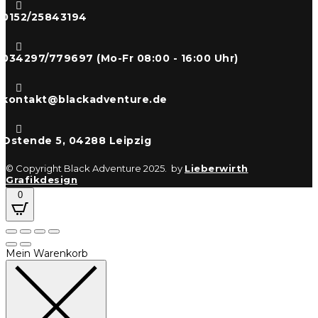

0152/25843194

034297/779697 (Mo-Fr 08:00 - 16:00 Uhr)

kontakt@blackadventure.de

Ostende 5, 04288 Leipzig
© Copyright Black Adventure 2025. by
Lieberwirth
Grafikdesign
0
Mein Warenkorb