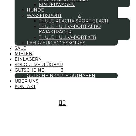
KINDERWAGEN
HUNDE
WASSERSPORT
THULE REACHA SPORT BEACH
THULE HULL-A-PORT AERO
KAJAKTRÄGER
THULE HULL-A-PORT XTR
FAHRZEUG ACCESSOIRES
SALE
MIETEN
EINLAGERN
SOFORT VERFÜGBAR
GUTSCHEINE
GUTSCHEINKARTE GUTHABEN
ÜBER UNS
KONTAKT

