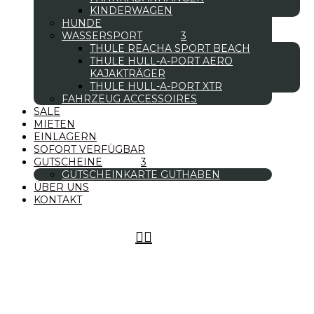
KINDERWAGEN
HUNDE
WASSERSPORT
THULE REACHA SPORT BEACH
THULE HULL-A-PORT AERO
KAJAKTRÄGER
THULE HULL-A-PORT XTR
FAHRZEUG ACCESSOIRES
SALE
MIETEN
EINLAGERN
SOFORT VERFÜGBAR
GUTSCHEINE
GUTSCHEINKARTE GUTHABEN
ÜBER UNS
KONTAKT

