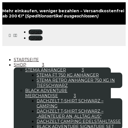
Mehr einkaufen, weniger bezahlen – Versandkostenfrei
ab 200 €!* (
Speditionsartikel ausgeschlossen)
Folgen



Folgen
STARTSEITE
SHOP
STEMA ANHÄNGER
STEMA FT 750 KG ANHÄNGER
STEMA RETRO ANHÄNGER 750 KG IN
TIEFSCHWARZ
BLACK ADVENTURE
MERCHANDISE
DACHZELT T-SHIRT SCHWARZ –
CAMPING
DACHZELT T-SHIRT SCHWARZ –
„ABENTEUER AN, ALLTAG AUS“
DACHZELT CAMPING EDELSTAHLTASSE
BLACK ADVENTURE SIGNATURE SET