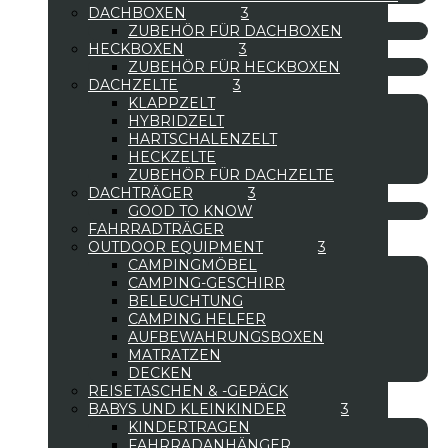
DACHBOXEN
ZUBEHÖR FÜR DACHBOXEN
HECKBOXEN
ZUBEHÖR FÜR HECKBOXEN
DACHZELTE
KLAPPZELT
HYBRIDZELT
HARTSCHALENZELT
HECKZELTE
ZUBEHÖR FÜR DACHZELTE
DACHTRÄGER
GOOD TO KNOW
FAHRRADTRÄGER
OUTDOOR EQUIPMENT
CAMPINGMÖBEL
CAMPING-GESCHIRR
BELEUCHTUNG
CAMPING HELFER
AUFBEWAHRUNGSBOXEN
MATRATZEN
DECKEN
REISETASCHEN & -GEPÄCK
BABYS UND KLEINKINDER
KINDERTRAGEN
FAHRRADANHÄNGER