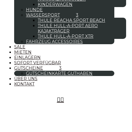
KINDERWAGEN
HUNDE
WASSERSPORT
THULE REACHA SPORT BEACH
THULE HULL-A-PORT AERO
KAJAKTRÄGER
THULE HULL-A-PORT XTR
FAHRZEUG ACCESSOIRES
SALE
MIETEN
EINLAGERN
SOFORT VERFÜGBAR
GUTSCHEINE
GUTSCHEINKARTE GUTHABEN
ÜBER UNS
KONTAKT

