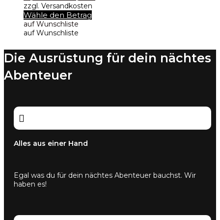
zzgl. Versandkosten
Dieses
Wähle den Betrag
Produkt
auf Wunschliste
weist
auf Wunschliste
mehrere
Varianten
Die Ausrüstung für dein nächtes
auf.
Die
Abenteuer
Optionen
können
auf
der
Produktseite

gewählt
werden
Alles aus einer Hand
Egal was du für dein nächtes Abenteuer bauchst. Wir
haben es!