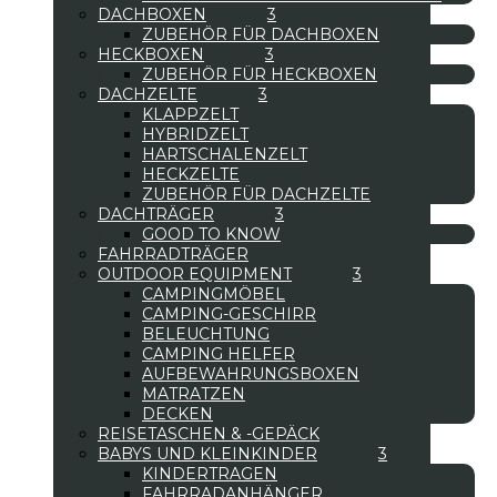
DACHBOXEN
ZUBEHÖR FÜR DACHBOXEN
HECKBOXEN
ZUBEHÖR FÜR HECKBOXEN
DACHZELTE
KLAPPZELT
HYBRIDZELT
HARTSCHALENZELT
HECKZELTE
ZUBEHÖR FÜR DACHZELTE
DACHTRÄGER
GOOD TO KNOW
FAHRRADTRÄGER
OUTDOOR EQUIPMENT
CAMPINGMÖBEL
CAMPING-GESCHIRR
BELEUCHTUNG
CAMPING HELFER
AUFBEWAHRUNGSBOXEN
MATRATZEN
DECKEN
REISETASCHEN & -GEPÄCK
BABYS UND KLEINKINDER
KINDERTRAGEN
FAHRRADANHÄNGER