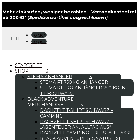
Mehr einkaufen, weniger bezahlen – Versandkostenfrei
ab 200 €!* (
Speditionsartikel ausgeschlossen)
Folgen



Folgen
STARTSEITE
SHOP
STEMA ANHÄNGER
STEMA FT 750 KG ANHÄNGER
STEMA RETRO ANHÄNGER 750 KG IN
TIEFSCHWARZ
BLACK ADVENTURE
MERCHANDISE
DACHZELT T-SHIRT SCHWARZ –
CAMPING
DACHZELT T-SHIRT SCHWARZ –
„ABENTEUER AN, ALLTAG AUS“
DACHZELT CAMPING EDELSTAHLTASSE
BLACK ADVENTURE SIGNATURE SET