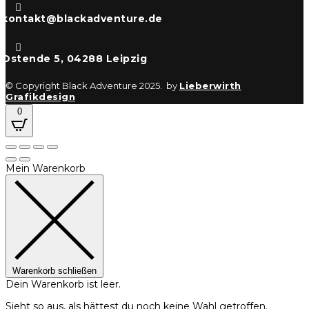

kontakt@blackadventure.de

Ostende 5, 04288 Leipzig
© Copyright Black Adventure 2025. by
Lieberwirth
Grafikdesign
0
Mein Warenkorb
Warenkorb schließen
Dein Warenkorb ist leer.
Sieht so aus, als hättest du noch keine Wahl getroffen.