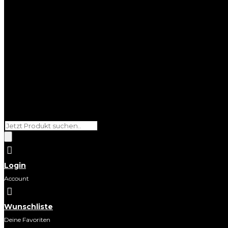
Products
search

Login
Account

Wunschliste
Deine Favoriten