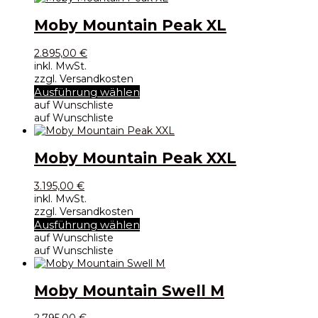
Moby Mountain Peak XL
2.895,00
€
inkl. MwSt.
zzgl. Versandkosten
Dieses
Ausführung wählen
Produkt
auf Wunschliste
weist
auf Wunschliste
mehrere
Varianten
auf.
Moby Mountain Peak XXL
Die
Optionen
3.195,00
€
können
inkl. MwSt.
auf
zzgl. Versandkosten
der
Dieses
Ausführung wählen
Produktseite
Produkt
auf Wunschliste
gewählt
weist
auf Wunschliste
werden
mehrere
Varianten
auf.
Moby Mountain Swell M
Die
Optionen