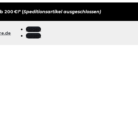
 200 €!* (
Speditionsartikel ausgeschlossen)
Folgen
re.de
Folgen