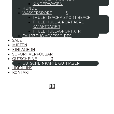
KINDERWAGEN
HUNDE
WASSERSPORT
THULE REACHA SPORT BEACH
THULE HULL-A-PORT AERO
KAJAKTRÄGER
THULE HULL-A-PORT XTR
FAHRZEUG ACCESSOIRES
SALE
MIETEN
EINLAGERN
SOFORT VERFÜGBAR
GUTSCHEINE
GUTSCHEINKARTE GUTHABEN
ÜBER UNS
KONTAKT

