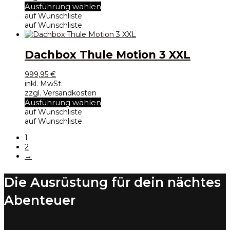
der
Dieses
Ausführung wählen
Produktseite
Produkt
auf Wunschliste
gewählt
weist
auf Wunschliste
werden
mehrere
Varianten
auf.
Dachbox Thule Motion 3 XXL
Die
Optionen
999,95
€
können
inkl. MwSt.
auf
zzgl. Versandkosten
der
Dieses
Ausführung wählen
Produktseite
Produkt
auf Wunschliste
gewählt
weist
auf Wunschliste
werden
mehrere
1
Varianten
2
auf.
→
Die
Optionen
können
Die Ausrüstung für dein nächtes
auf
der
Abenteuer
Produktseite
gewählt
werden