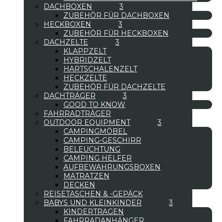
DACHBOXEN
ZUBEHÖR FÜR DACHBOXEN
HECKBOXEN
ZUBEHÖR FÜR HECKBOXEN
DACHZELTE
KLAPPZELT
HYBRIDZELT
HARTSCHALENZELT
HECKZELTE
ZUBEHÖR FÜR DACHZELTE
DACHTRÄGER
GOOD TO KNOW
FAHRRADTRÄGER
OUTDOOR EQUIPMENT
CAMPINGMÖBEL
CAMPING-GESCHIRR
BELEUCHTUNG
CAMPING HELFER
AUFBEWAHRUNGSBOXEN
MATRATZEN
DECKEN
REISETASCHEN & -GEPÄCK
BABYS UND KLEINKINDER
KINDERTRAGEN
FAHRRADANHÄNGER