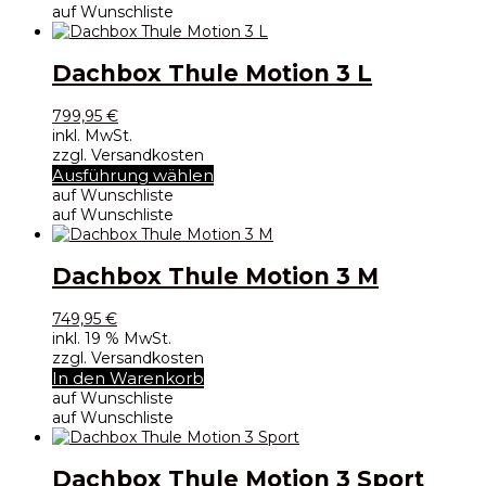
auf Wunschliste
Dachbox Thule Motion 3 L
799,95
€
inkl. MwSt.
zzgl. Versandkosten
Dieses
Ausführung wählen
Produkt
auf Wunschliste
weist
auf Wunschliste
mehrere
Varianten
auf.
Dachbox Thule Motion 3 M
Die
Optionen
749,95
€
können
inkl. 19 % MwSt.
auf
zzgl. Versandkosten
der
In den Warenkorb
Produktseite
auf Wunschliste
gewählt
auf Wunschliste
werden
Dachbox Thule Motion 3 Sport