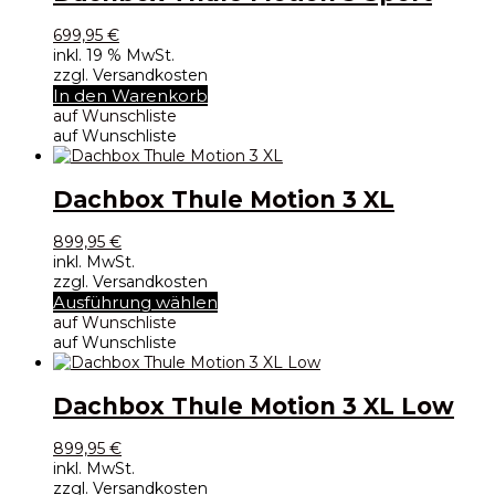
699,95
€
inkl. 19 % MwSt.
zzgl. Versandkosten
In den Warenkorb
auf Wunschliste
auf Wunschliste
Dachbox Thule Motion 3 XL
899,95
€
inkl. MwSt.
zzgl. Versandkosten
Dieses
Ausführung wählen
Produkt
auf Wunschliste
weist
auf Wunschliste
mehrere
Varianten
auf.
Dachbox Thule Motion 3 XL Low
Die
Optionen
899,95
€
können
inkl. MwSt.
auf
zzgl. Versandkosten