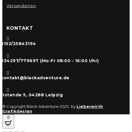
Versandarten
KONTAKT

0152/25843194

034297/779697 (Mo-Fr 08:00 - 16:00 Uhr)

kontakt@blackadventure.de

Ostende 5, 04288 Leipzig
© Copyright Black Adventure 2025. by
Lieberwirth
Grafikdesign
0