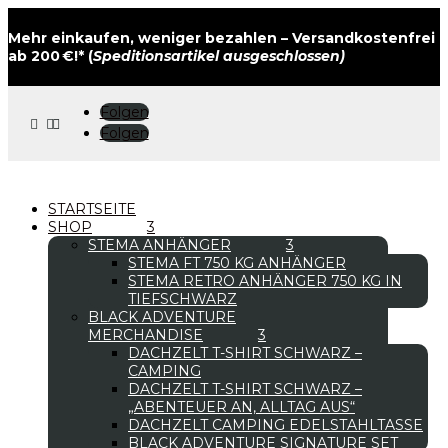
Mehr einkaufen, weniger bezahlen – Versandkostenfrei
ab 200 €!* (
Speditionsartikel ausgeschlossen)
Folgen



Folgen
STARTSEITE
SHOP
STEMA ANHÄNGER
STEMA FT 750 KG ANHÄNGER
STEMA RETRO ANHÄNGER 750 KG IN
TIEFSCHWARZ
BLACK ADVENTURE
MERCHANDISE
DACHZELT T-SHIRT SCHWARZ –
CAMPING
DACHZELT T-SHIRT SCHWARZ –
„ABENTEUER AN, ALLTAG AUS“
DACHZELT CAMPING EDELSTAHLTASSE
BLACK ADVENTURE SIGNATURE SET