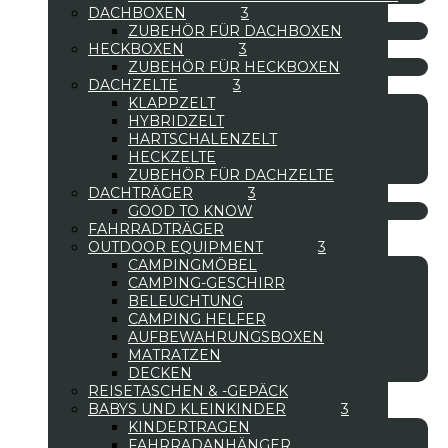
DACHBOXEN
ZUBEHÖR FÜR DACHBOXEN
HECKBOXEN
ZUBEHÖR FÜR HECKBOXEN
DACHZELTE
KLAPPZELT
HYBRIDZELT
HARTSCHALENZELT
HECKZELTE
ZUBEHÖR FÜR DACHZELTE
DACHTRÄGER
GOOD TO KNOW
FAHRRADTRÄGER
OUTDOOR EQUIPMENT
CAMPINGMÖBEL
CAMPING-GESCHIRR
BELEUCHTUNG
CAMPING HELFER
AUFBEWAHRUNGSBOXEN
MATRATZEN
DECKEN
REISETASCHEN & -GEPÄCK
BABYS UND KLEINKINDER
KINDERTRAGEN
FAHRRADANHÄNGER