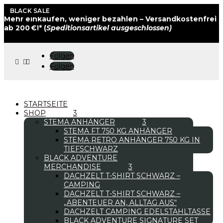
BLACK SALE
Mehr einkaufen, weniger bezahlen – Versandkostenfrei
ab 200 €!* (
Speditionsartikel ausgeschlossen)
Folgen



Folgen
STARTSEITE
SHOP
STEMA ANHÄNGER
STEMA FT 750 KG ANHÄNGER
STEMA RETRO ANHÄNGER 750 KG IN
TIEFSCHWARZ
BLACK ADVENTURE
MERCHANDISE
DACHZELT T-SHIRT SCHWARZ –
CAMPING
DACHZELT T-SHIRT SCHWARZ –
„ABENTEUER AN, ALLTAG AUS“
DACHZELT CAMPING EDELSTAHLTASSE
BLACK ADVENTURE SIGNATURE SET