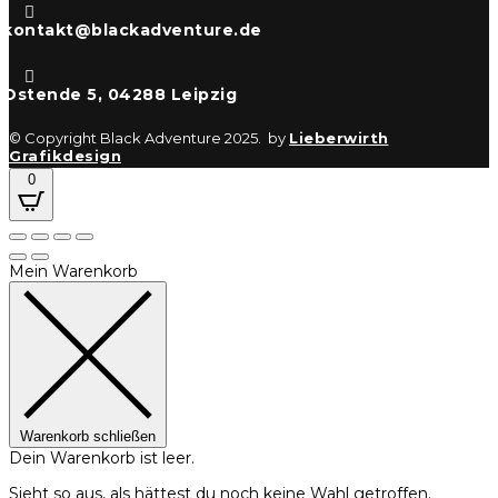

kontakt@blackadventure.de

Ostende 5, 04288 Leipzig
© Copyright Black Adventure 2025. by
Lieberwirth
Grafikdesign
0
Mein Warenkorb
Warenkorb schließen
Dein Warenkorb ist leer.
Sieht so aus, als hättest du noch keine Wahl getroffen.