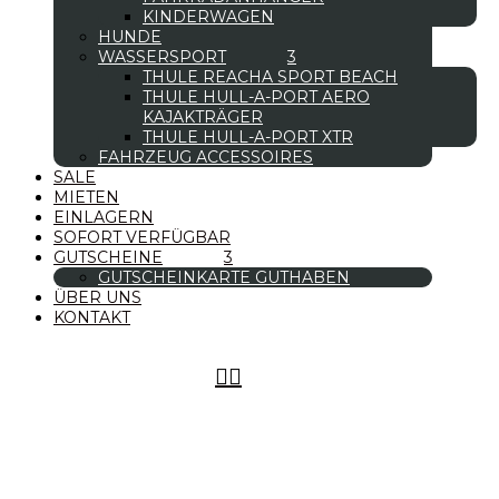
KINDERWAGEN
HUNDE
WASSERSPORT
THULE REACHA SPORT BEACH
THULE HULL-A-PORT AERO
KAJAKTRÄGER
THULE HULL-A-PORT XTR
FAHRZEUG ACCESSOIRES
SALE
MIETEN
EINLAGERN
SOFORT VERFÜGBAR
GUTSCHEINE
GUTSCHEINKARTE GUTHABEN
ÜBER UNS
KONTAKT

