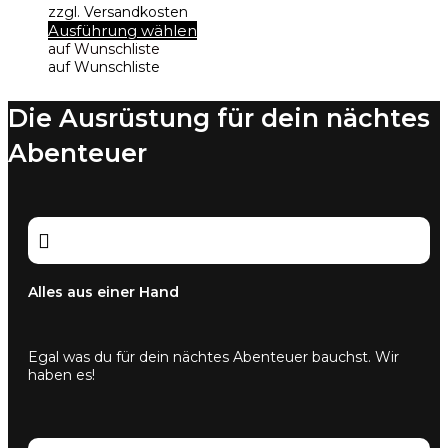
war:
ist:
zzgl. Versandkosten
12,90 €
9,99 €.
Dieses
Ausführung wählen
Produkt
auf Wunschliste
weist
auf Wunschliste
mehrere
Varianten
Die Ausrüstung für dein nächtes
auf.
Die
Abenteuer
Optionen
können
auf
der
Produktseite

gewählt
werden
Alles aus einer Hand
Egal was du für dein nächtes Abenteuer bauchst. Wir
haben es!