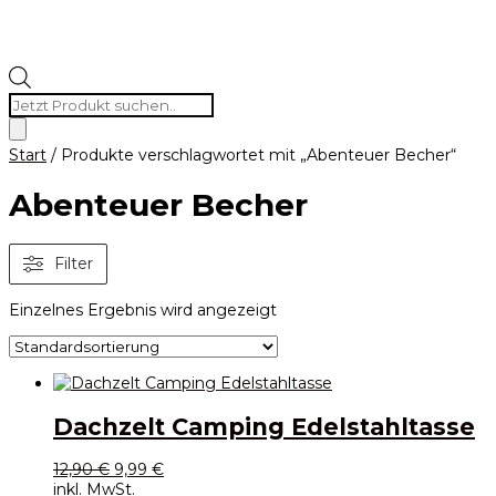
Products
search
Start
/ Produkte verschlagwortet mit „Abenteuer Becher“
Abenteuer Becher
Filter
Einzelnes Ergebnis wird angezeigt
Dachzelt Camping Edelstahltasse
Ursprünglicher
Aktueller
12,90
€
9,99
€
Preis
Preis
inkl. MwSt.