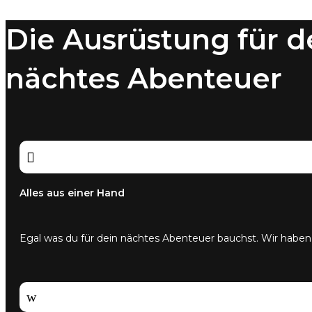
Varianten
auf.
Die Ausrüstung für d
Die
Optionen
können
nächtes Abenteuer
auf
der
Produktseite
gewählt
werden

Alles aus einer Hand
Egal was du für dein nächtes Abenteuer bauchst. Wir haben
w