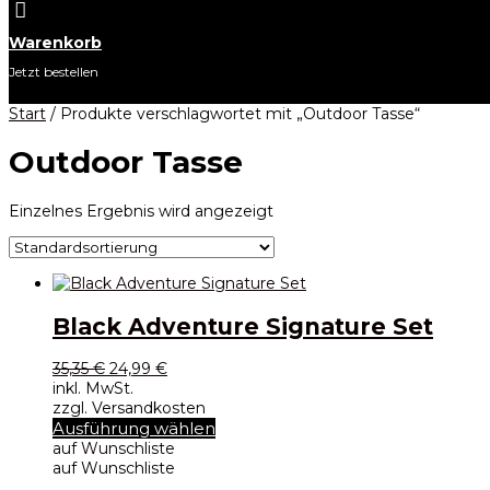

Warenkorb
Jetzt bestellen
Start
/ Produkte verschlagwortet mit „Outdoor Tasse“
Outdoor Tasse
Einzelnes Ergebnis wird angezeigt
Black Adventure Signature Set
Ursprünglicher
Aktueller
35,35
€
24,99
€
Preis
Preis
inkl. MwSt.
war:
ist:
zzgl. Versandkosten
35,35 €
24,99 €.
Dieses
Ausführung wählen
Produkt
auf Wunschliste
weist
auf Wunschliste
mehrere