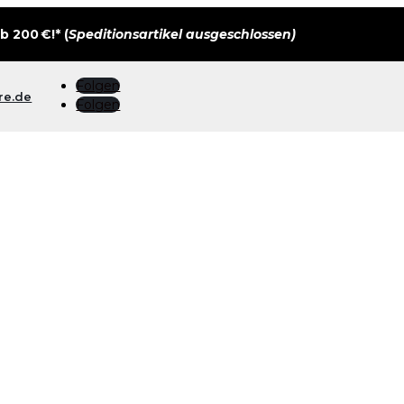
 200 €!* (
Speditionsartikel ausgeschlossen)
Folgen
re.de
Folgen