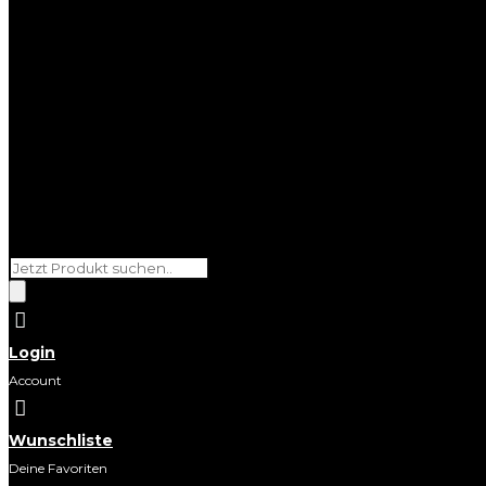
Products
search

Login
Account

Wunschliste
Deine Favoriten