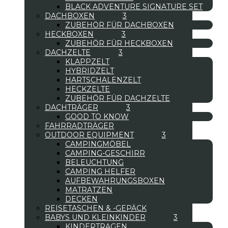
BLACK ADVENTURE SIGNATURE SET
DACHBOXEN
ZUBEHÖR FÜR DACHBOXEN
HECKBOXEN
ZUBEHÖR FÜR HECKBOXEN
DACHZELTE
KLAPPZELT
HYBRIDZELT
HARTSCHALENZELT
HECKZELTE
ZUBEHÖR FÜR DACHZELTE
DACHTRÄGER
GOOD TO KNOW
FAHRRADTRÄGER
OUTDOOR EQUIPMENT
CAMPINGMÖBEL
CAMPING-GESCHIRR
BELEUCHTUNG
CAMPING HELFER
AUFBEWAHRUNGSBOXEN
MATRATZEN
DECKEN
REISETASCHEN & -GEPÄCK
BABYS UND KLEINKINDER
KINDERTRAGEN