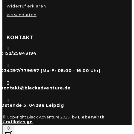
Widerruf erklären
Versandarten
KONTAKT

0152/25843194

034297/779697 (Mo-Fr 08:00 - 16:00 Uhr)

kontakt@blackadventure.de

Ostende 5, 04288 Leipzig
© Copyright Black Adventure 2025. by
Lieberwirth
Grafikdesign
0