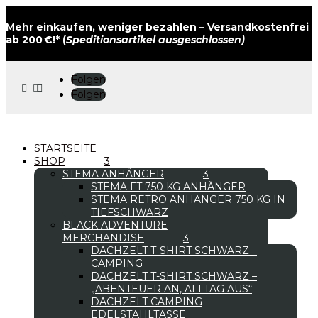
Mehr einkaufen, weniger bezahlen – Versandkostenfrei
ab 200 €!* (
Speditionsartikel ausgeschlossen)
Folgen



Folgen
STARTSEITE
SHOP
STEMA ANHÄNGER
STEMA FT 750 KG ANHÄNGER
STEMA RETRO ANHÄNGER 750 KG IN
TIEFSCHWARZ
BLACK ADVENTURE
MERCHANDISE
DACHZELT T-SHIRT SCHWARZ –
CAMPING
DACHZELT T-SHIRT SCHWARZ –
„ABENTEUER AN, ALLTAG AUS“
DACHZELT CAMPING
EDELSTAHLTASSE