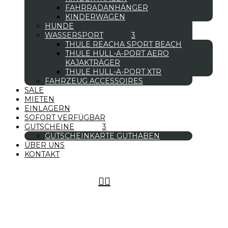
FAHRRADANHÄNGER
KINDERWAGEN
HUNDE
WASSERSPORT
THULE REACHA SPORT BEACH
THULE HULL-A-PORT AERO
KAJAKTRÄGER
THULE HULL-A-PORT XTR
FAHRZEUG ACCESSOIRES
SALE
MIETEN
EINLAGERN
SOFORT VERFÜGBAR
GUTSCHEINE
GUTSCHEINKARTE GUTHABEN
ÜBER UNS
KONTAKT

