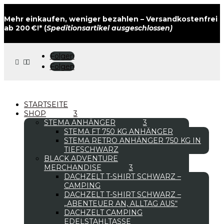
Mehr einkaufen, weniger bezahlen – Versandkostenfrei
ab 200 €!* (
Speditionsartikel ausgeschlossen)
Folgen



Folgen
STARTSEITE
SHOP
STEMA ANHÄNGER
STEMA FT 750 KG ANHÄNGER
STEMA RETRO ANHÄNGER 750 KG IN
TIEFSCHWARZ
BLACK ADVENTURE
MERCHANDISE
DACHZELT T-SHIRT SCHWARZ –
CAMPING
DACHZELT T-SHIRT SCHWARZ –
„ABENTEUER AN, ALLTAG AUS“
DACHZELT CAMPING
EDELSTAHLTASSE