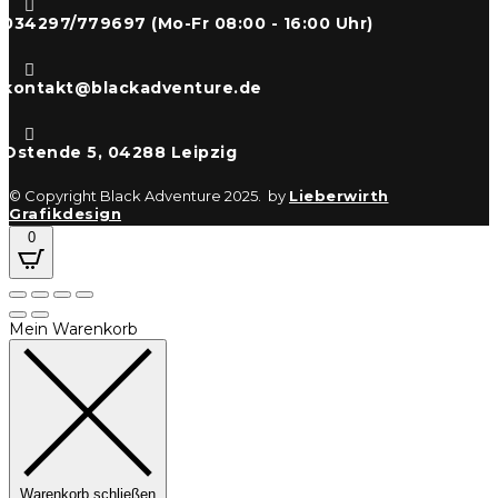

034297/779697 (Mo-Fr 08:00 - 16:00 Uhr)

kontakt@blackadventure.de

Ostende 5, 04288 Leipzig
© Copyright Black Adventure 2025. by
Lieberwirth
Grafikdesign
0
Mein Warenkorb
Warenkorb schließen