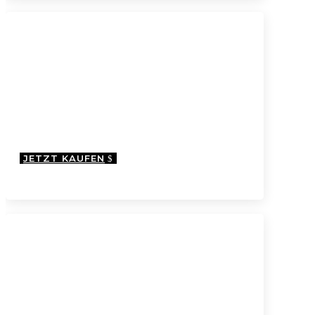
alltagstauglich verstauen
Reisetaschen
& -gepäck
JETZT KAUFEN
komfortabel unterwegs
Babys und