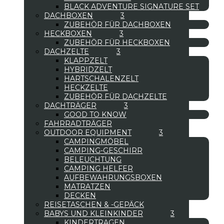
BLACK ADVENTURE SIGNATURE SET
DACHBOXEN
ZUBEHÖR FÜR DACHBOXEN
HECKBOXEN
ZUBEHÖR FÜR HECKBOXEN
DACHZELTE
KLAPPZELT
HYBRIDZELT
HARTSCHALENZELT
HECKZELTE
ZUBEHÖR FÜR DACHZELTE
DACHTRÄGER
GOOD TO KNOW
FAHRRADTRÄGER
OUTDOOR EQUIPMENT
CAMPINGMÖBEL
CAMPING-GESCHIRR
BELEUCHTUNG
CAMPING HELFER
AUFBEWAHRUNGSBOXEN
MATRATZEN
DECKEN
REISETASCHEN & -GEPÄCK
BABYS UND KLEINKINDER
KINDERTRAGEN