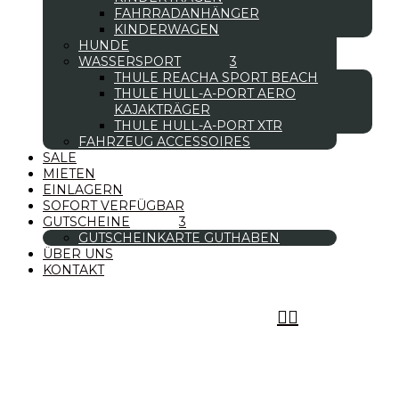
FAHRRADANHÄNGER
KINDERWAGEN
HUNDE
WASSERSPORT
THULE REACHA SPORT BEACH
THULE HULL-A-PORT AERO
KAJAKTRÄGER
THULE HULL-A-PORT XTR
FAHRZEUG ACCESSOIRES
SALE
MIETEN
EINLAGERN
SOFORT VERFÜGBAR
GUTSCHEINE
GUTSCHEINKARTE GUTHABEN
ÜBER UNS
KONTAKT

