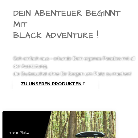
DEIN ABENTEUER BEGINNT
MIT
BLACK ADVENTURE !
Geh einfach raus
–
erkunde Dein eigenes Paradies mit all
der Ausrüstung,
die Du brauchst ohne Dir Sorgen um Platz zu machen!
ZU UNSEREN PRODUKTEN
mehr Platz